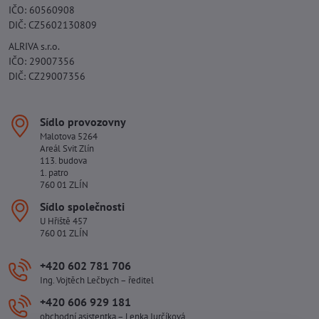
IČO: 60560908
DIČ: CZ5602130809
ALRIVA s.r.o.
IČO: 29007356
DIČ: CZ29007356
Sídlo provozovny
Malotova 5264
Areál Svit Zlín
113. budova
1. patro
760 01 ZLÍN
Sídlo společnosti
U Hřiště 457
760 01 ZLÍN
+420 602 781 706
Ing. Vojtěch Lečbych – ředitel
+420 606 929 181
obchodní asistentka – Lenka Jurčíková