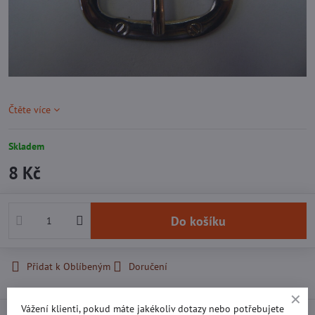
Čtěte více
Skladem
8 Kč
Do košíku
Přidat k Oblíbeným
Doručení
Vážení klienti, pokud máte jakékoliv dotazy nebo potřebujete