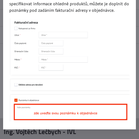
Popis
specifikovat informace ohledně produktů, můžete je doplnit do
poznámky pod zadáním fakturační adresy v objednávce.
Recenze
0
Diskuse
0
Facebook
Twitter
Bluesky
Pinterest
Reddit
LinkedIn
WhatsApp
E-
mail
Potřebujete poradit s objednávkou?
Kontaktujte nás:
+420 577 523 563
Ing. Vojtěch Lečbych - IVL