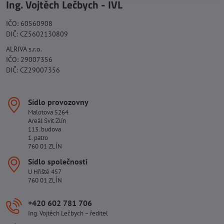
Ing. Vojtěch Lečbych - IVL
IČO: 60560908
DIČ: CZ5602130809
ALRIVA s.r.o.
IČO: 29007356
DIČ: CZ29007356
Sídlo provozovny
Malotova 5264
Areál Svit Zlín
113. budova
1. patro
760 01 ZLÍN
Sídlo společnosti
U Hřiště 457
760 01 ZLÍN
+420 602 781 706
Ing. Vojtěch Lečbych – ředitel