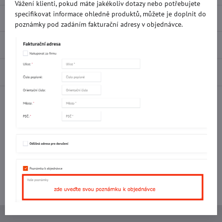
Vážení klienti, pokud máte jakékoliv dotazy nebo potřebujete
specifikovat informace ohledně produktů, můžete je doplnit do
Popis
poznámky pod zadáním fakturační adresy v objednávce.
Recenze
0
Diskuse
0
Facebook
Twitter
Bluesky
Pinterest
Reddit
LinkedIn
WhatsApp
E-
mail
Potřebujete poradit s objednávkou?
Kontaktujte nás:
+420 577 523 563