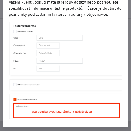
Vážení klienti, pokud máte jakékoliv dotazy nebo potřebujete
specifikovat informace ohledně produktů, můžete je doplnit do
Popis
poznámky pod zadáním fakturační adresy v objednávce.
Recenze
0
Diskuse
0
Facebook
Twitter
Bluesky
Pinterest
Reddit
LinkedIn
WhatsApp
E-
mail
Potřebujete poradit s objednávkou?
Kontaktujte nás:
+420 577 523 563