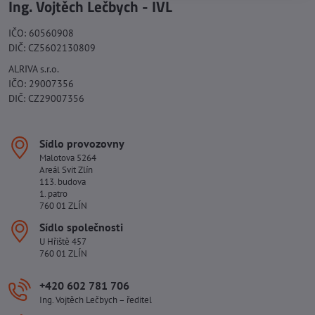
Ing. Vojtěch Lečbych - IVL
IČO: 60560908
DIČ: CZ5602130809
ALRIVA s.r.o.
IČO: 29007356
DIČ: CZ29007356
Sídlo provozovny
Malotova 5264
Areál Svit Zlín
113. budova
1. patro
760 01 ZLÍN
Sídlo společnosti
U Hřiště 457
760 01 ZLÍN
+420 602 781 706
Ing. Vojtěch Lečbych – ředitel