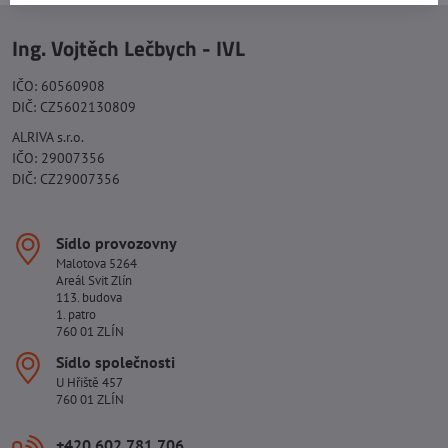
Ing. Vojtěch Lečbych - IVL
IČO: 60560908
DIČ: CZ5602130809
ALRIVA s.r.o.
IČO: 29007356
DIČ: CZ29007356
Sídlo provozovny
Malotova 5264
Areál Svit Zlín
113. budova
1. patro
760 01 ZLÍN
Sídlo společnosti
U Hřiště 457
760 01 ZLÍN
+420 602 781 706