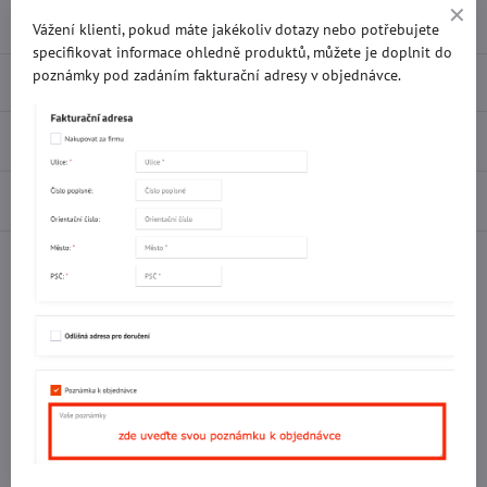
Přidat k Oblíbeným
Doručení
Vážení klienti, pokud máte jakékoliv dotazy nebo potřebujete
specifikovat informace ohledně produktů, můžete je doplnit do
poznámky pod zadáním fakturační adresy v objednávce.
Popis
Recenze
0
Diskuse
0
Facebook
Twitter
Bluesky
Pinterest
Reddit
LinkedIn
WhatsApp
E-
mail
Potřebujete poradit s objednávkou?
Kontaktujte nás:
+420 577 523 563