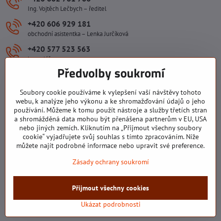
Ing. Vojtěch Lečbych – ředitel
+420 606 929 181
obchodní asistentka – Lenka Jurčíková
+420 577 523 563
kancelář
Předvolby soukromí
ivlecbych​@seznam​.cz
Soubory cookie používáme k vylepšení vaší návštěvy tohoto
Důležité odkazy
webu, k analýze jeho výkonu a ke shromažďování údajů o jeho
používání. Můžeme k tomu použít nástroje a služby třetích stran
a shromážděná data mohou být přenášena partnerům v EU, USA
nebo jiných zemích. Kliknutím na „Přijmout všechny soubory
Všechny texty, obrázky a fotografie jsou majetkem společnosti Ing.
cookie“ vyjadřujete svůj souhlas s tímto zpracováním. Níže
Vojtěch Lečbych - IVL. Kopírovat obsah těchto stránek můžete jen se
můžete najít podrobné informace nebo upravit své preference.
souhlasem majitele společnosti Ing. Vojtěch Lečbych - IVL ©2008-
Zásady ochrany soukromí
2026
©
2026
Copyright
Přijmout všechny cookies
Předvolby soukromí
Zásady ochrany soukromí
Stav objednávky
Ukázat podrobnosti
Vytvořeno systémem:
ByznysWeb.cz