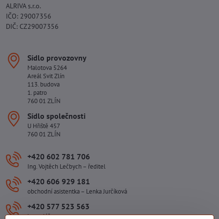
ALRIVA s.r.o.
IČO: 29007356
DIČ: CZ29007356
Sídlo provozovny
Malotova 5264
Areál Svit Zlín
113. budova
1. patro
760 01 ZLÍN
Sídlo společnosti
U Hřiště 457
760 01 ZLÍN
+420 602 781 706
Ing. Vojtěch Lečbych – ředitel
+420 606 929 181
obchodní asistentka – Lenka Jurčíková
+420 577 523 563
kancelář