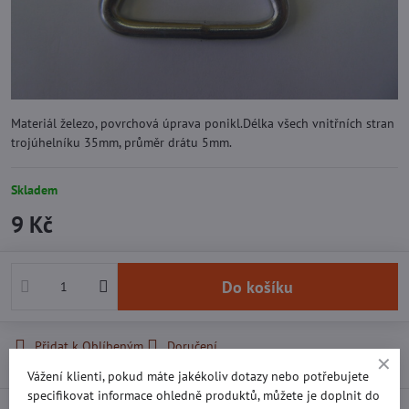
Materiál železo, povrchová úprava ponikl.Délka všech vnitřních stran
trojúhelníku 35mm, průměr drátu 5mm.
Skladem
9 Kč
Do košíku
Přidat k Oblíbeným
Doručení
Vážení klienti, pokud máte jakékoliv dotazy nebo potřebujete
specifikovat informace ohledně produktů, můžete je doplnit do