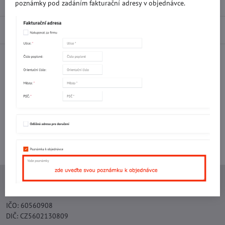
Recenze
0
poznámky pod zadáním fakturační adresy v objednávce.
Diskuse
0
Facebook
Twitter
Bluesky
Pinterest
Reddit
LinkedIn
WhatsApp
E-
mail
Potřebujete poradit s objednávkou?
Kontaktujte nás:
+420 577 523 563
Ing. Vojtěch Lečbych - IVL
IČO: 60560908
DIČ: CZ5602130809