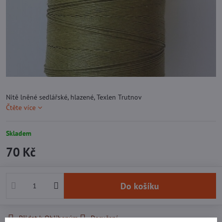
Nitě lněné sedlářské, hlazené, Texlen Trutnov
Čtěte více
Skladem
70 Kč
Do košíku
Přidat k Oblíbeným
Doručení