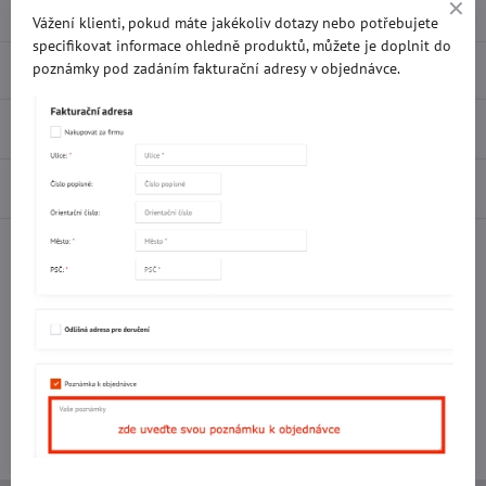
Vážení klienti, pokud máte jakékoliv dotazy nebo potřebujete
specifikovat informace ohledně produktů, můžete je doplnit do
Popis
poznámky pod zadáním fakturační adresy v objednávce.
Recenze
0
Diskuse
0
Facebook
Twitter
Bluesky
Pinterest
Reddit
LinkedIn
WhatsApp
E-
mail
Potřebujete poradit s objednávkou?
Kontaktujte nás:
+420 577 523 563