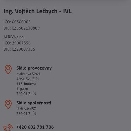
Ing. Vojtěch Lečbych - IVL
IČO: 60560908
DIČ: CZ5602130809
ALRIVA s.r.o.
IČO: 29007356
DIČ: CZ29007356
Sídlo provozovny
Malotova 5264
Areál Svit Zlín
113. budova
1. patro
760 01 ZLÍN
Sídlo společnosti
U Hřiště 457
760 01 ZLÍN
+420 602 781 706