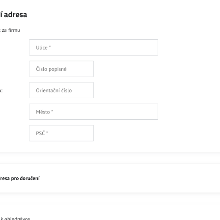
Skladem
212
Přidat 
Recenze
Disku
0
Zatím bez hodnocení. Bu
Přidat recenzi