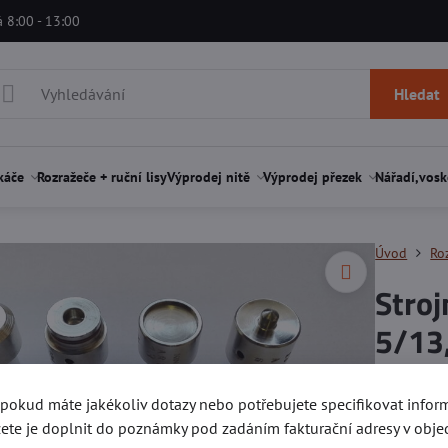
á 8:00 - 13:00
Hledat
káče
Rozražeče + ruční lisy
Výprodej nitě
Výprodej přezek
Nářadí,vosk
Úvod
Roz
Stroj
5/1
Hodnocen
, pokud máte jakékoliv dotazy nebo potřebujete specifikovat info
ete je doplnit do poznámky pod zadáním fakturační adresy v obje
Materiál o