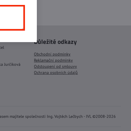
inkedIn
WhatsApp
E-
mail
Důležité odkazy
tel
Obchodní podmínky
Reklamační podmínky
ka Jurčíková
Odstoupení od smlouvy
Ochrana osobních údajů
lasem majitele společnosti Ing. Vojtěch Lečbych - IVL ©2008-2026