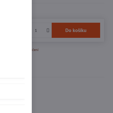
0 Kč
Do košíku
k Oblíbeným
Doručení
se
0
ďte první!