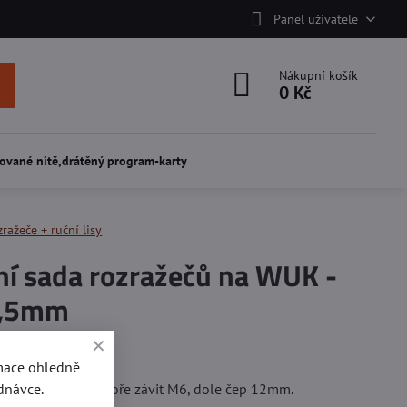
Panel uživatele
Nákupní košík
0 Kč
ované nitě,drátěný program-karty
ražeče + ruční lisy
ní sada rozražečů na WUK -
3,5mm
í
rmace ohledně
dnávce.
cel, provedení:nahoře závit M6, dole čep 12mm.