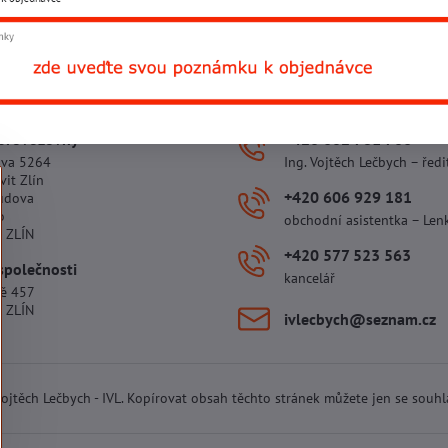
Facebook
Twitter
Bluesky
Pinterest
Reddit
L
 provozovny
+420 602 781 706
ova 5264
Ing. Vojtěch Lečbych – ředi
vit Zlín
+420 606 929 181
udova
o
obchodní asistentka – Len
 ZLÍN
+420 577 523 563
společnosti
kancelář
tě 457
 ZLÍN
ivlecbych​@seznam​.cz
 Vojtěch Lečbych - IVL. Kopírovat obsah těchto stránek můžete jen se souh