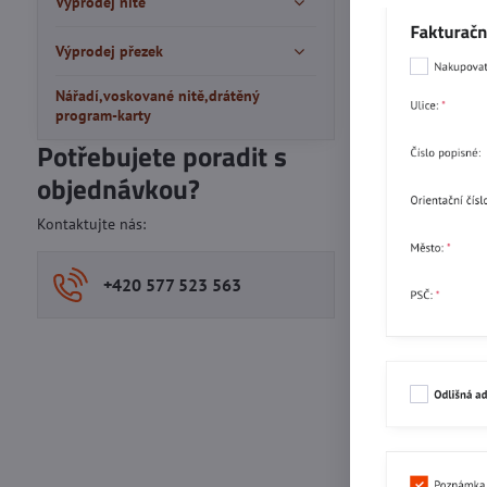
Výprodej nitě
Výprodej přezek
Nářadí,voskované nitě,drátěný
program-karty
Potřebujete poradit s
objednávkou?
Kontaktujte nás:
+420 577 523 563