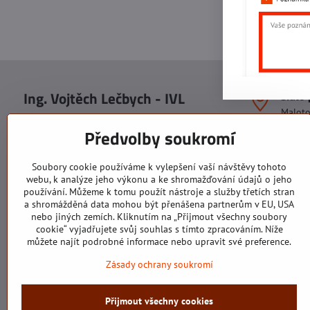
Ing. Vojtěch Lečbych - IVL
Sídlo
Malot
IČO: 60560908
Areál S
Předvolby soukromí
113. b
DIČ: CZ5602130809
1. patr
ALRIVA s.r.o.
760 01
Soubory cookie používáme k vylepšení vaší návštěvy tohoto
IČO: 29007356
webu, k analýze jeho výkonu a ke shromažďování údajů o jeho
Sídlo 
DIČ: CZ29007356
používání. Můžeme k tomu použít nástroje a služby třetích stran
U Hřiš
a shromážděná data mohou být přenášena partnerům v EU, USA
760 01
nebo jiných zemích. Kliknutím na „Přijmout všechny soubory
cookie“ vyjadřujete svůj souhlas s tímto zpracováním. Níže
můžete najít podrobné informace nebo upravit své preference.
Zásady ochrany soukromí
Všechny texty, obrázky a fotografie jsou majetkem společnosti Ing.
Přijmout všechny cookies