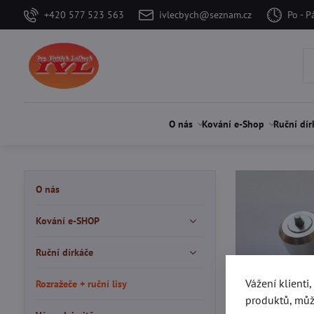
+420 577 523 563
ivlecbych@seznam.cz
Po - P
O nás
Kování e-Shop
Ruční dír
O nás
Kování e-SHOP
Ruční dírkáče
Vážení klienti
Rozražeče + ruční lisy
produktů, můž