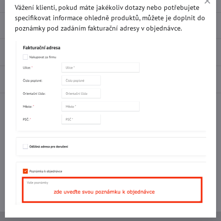
Vážení klienti, pokud máte jakékoliv dotazy nebo potřebujete
specifikovat informace ohledně produktů, můžete je doplnit do
Popis
poznámky pod zadáním fakturační adresy v objednávce.
Recenze
0
Diskuse
0
Facebook
Twitter
Bluesky
Pinterest
Reddit
LinkedIn
WhatsApp
E-
mail
Potřebujete poradit s objednávkou?
Kontaktujte nás:
+420 577 523 563