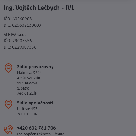
Ing. Vojtěch Lečbych - IVL
IČO: 60560908
DIČ: CZ5602130809
ALRIVA s.r.o.
IČO: 29007356
DIČ: CZ29007356
Sídlo provozovny
Malotova 5264
Areál Svit Zlín
113. budova
1. patro
760 01 ZLÍN
Sídlo společnosti
U Hřiště 457
760 01 ZLÍN
+420 602 781 706
Ing. Vojtěch Lečbych – ředitel