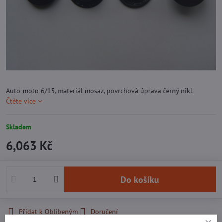
Auto-moto 6/15, materiál mosaz, povrchová úprava černý nikl.
Čtěte více
Skladem
6,063 Kč
Do košíku
Přidat k Oblíbeným
Doručení