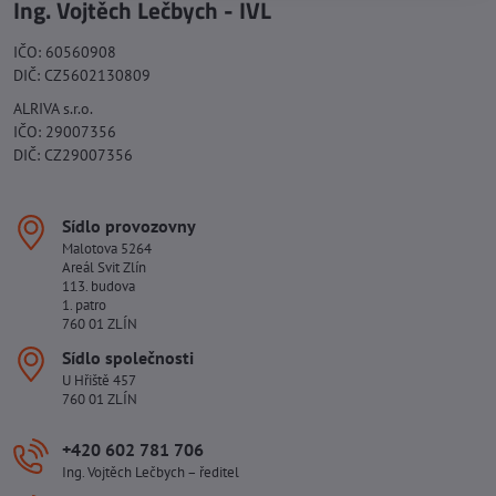
Ing. Vojtěch Lečbych - IVL
IČO: 60560908
DIČ: CZ5602130809
ALRIVA s.r.o.
IČO: 29007356
DIČ: CZ29007356
Sídlo provozovny
Malotova 5264
Areál Svit Zlín
113. budova
1. patro
760 01 ZLÍN
Sídlo společnosti
U Hřiště 457
760 01 ZLÍN
+420 602 781 706
Ing. Vojtěch Lečbych – ředitel