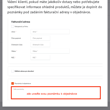
Vážení klienti, pokud máte jakékoliv dotazy nebo potřebujete
specifikovat informace ohledně produktů, můžete je doplnit do
Popis
poznámky pod zadáním fakturační adresy v objednávce.
Recenze
0
Diskuse
0
Facebook
Twitter
Bluesky
Pinterest
Reddit
LinkedIn
WhatsApp
E-
mail
Potřebujete poradit s objednávkou?
Kontaktujte nás:
+420 577 523 563