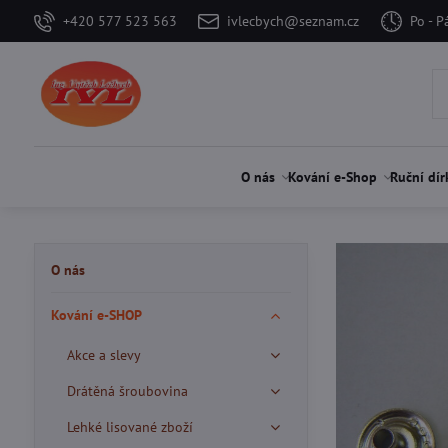
+420 577 523 563
ivlecbych@seznam.cz
Po - P
O nás
Kování e-Shop
Ruční dír
O nás
Kování e-SHOP
Akce a slevy
Drátěná šroubovina
Lehké lisované zboží