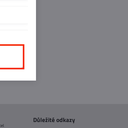
inkedIn
WhatsApp
E-
mail
Důležité odkazy
tel