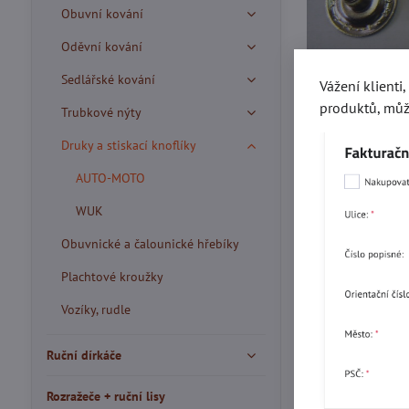
Obuvní kování
Oděvní kování
Sedlářské kování
Vážení klienti
produktů, můž
Trubkové nýty
Druky a stiskací knoflíky
AUTO-MOTO
WUK
Obuvnické a čalounické hřebíky
Plachtové kroužky
Vozíky, rudle
Ruční dírkáče
Více z kate
Rozražeče + ruční lisy