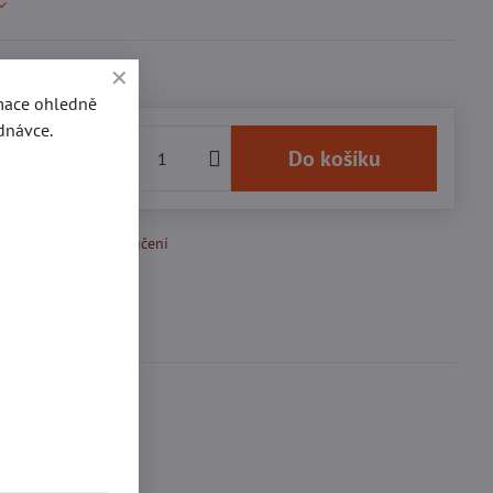
rmace ohledně
dnávce.
19 Kč
Do košíku
k Oblíbeným
Doručení
Diskuse
0
-MOTO