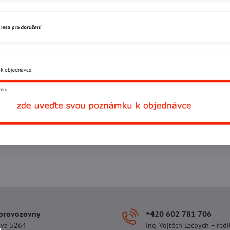
Facebook
Twitter
Bluesky
Pinterest
Reddit
L
 provozovny
+420 602 781 706
ova 5264
Ing. Vojtěch Lečbych – ředi