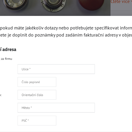
Čtěte více
Skladem
, pokud máte jakékoliv dotazy nebo potřebujete specifikovat info
ete je doplnit do poznámky pod zadáním fakturační adresy v obje
6,2
Přidat 
Popis
Recenze
0
gorie
Kování e-SHOP
Druky a stiskací knoflíky
AUTO