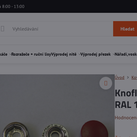
á 8:00 - 13:00
Hledat
káče
Rozražeče + ruční lisy
Výprodej nitě
Výprodej přezek
Nářadí,vosk
Úvod
Ko
Knofl
RAL 
Hodnocen