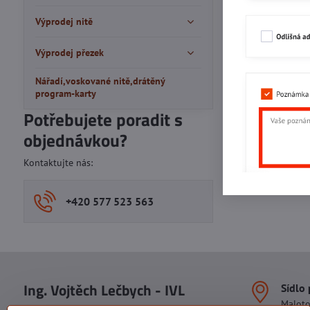
Výprodej nitě
Výprodej přezek
Nářadí,voskované nitě,drátěný
program-karty
Potřebujete poradit s
objednávkou?
Kontaktujte nás:
+420 577 523 563
Ing. Vojtěch Lečbych - IVL
Sídlo
Malot