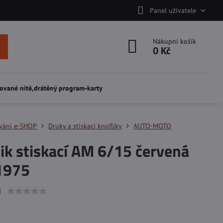
Panel uživatele
Nákupní košík
0 Kč
ované nitě,drátěný program-karty
vání e-SHOP
Druky a stiskací knoflíky
AUTO-MOTO
ik stiskací AM 6/15 červená
1975
í