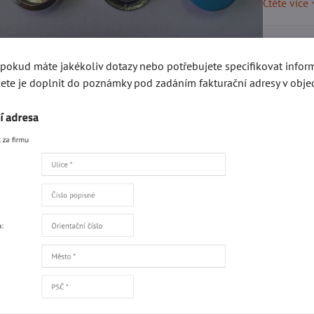
Čtěte více
Skladem
, pokud máte jakékoliv dotazy nebo potřebujete specifikovat info
ete je doplnit do poznámky pod zadáním fakturační adresy v obje
6,2
Přidat 
Popis
Recenze
0
gorie
Kování e-SHOP
Druky a stiskací knoflíky
AUTO