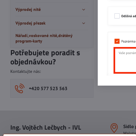
Výprodej nitě
Výprodej přezek
Nářadí,voskované nitě,drátěný
program-karty
Potřebujete poradit s
objednávkou?
Kontaktujte nás:
+420 577 523 563
Ing. Vojtěch Lečbych - IVL
Sídlo
Malot