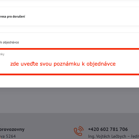
Facebook
Twitter
Bluesky
Pinterest
Reddit
L
 provozovny
+420 602 781 706
ova 5264
Ing. Vojtěch Lečbych – ředi