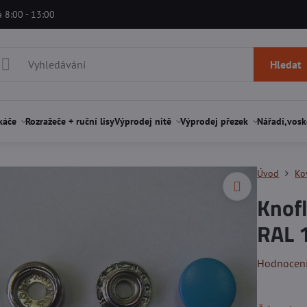
á 8:00 - 13:00
Hledat
káče
Rozražeče + ruční lisy
Výprodej nitě
Výprodej přezek
Nářadí,vosk
Úvod
Ko
Knofl
RAL 
Hodnocen