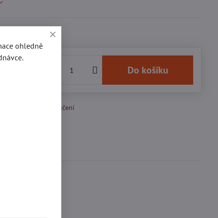
rmace ohledně
dnávce.
19 Kč
Do košíku
k Oblíbeným
Doručení
Diskuse
0
-MOTO