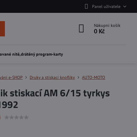
Panel uživatele
Nákupní košík
0 Kč
ované nitě,drátěný program-karty
vání e-SHOP
Druky a stiskací knoflíky
AUTO-MOTO
ik stiskací AM 6/15 tyrkys
1992
í