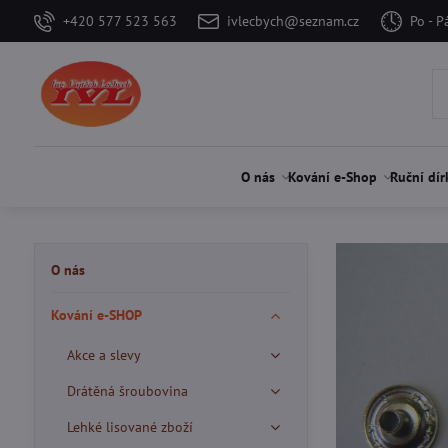
+420 577 523 563
ivlecbych@seznam.cz
Po - P
O nás
Kování e-Shop
Ruční dír
O nás
Kování e-SHOP
Akce a slevy
Drátěná šroubovina
Lehké lisované zboží