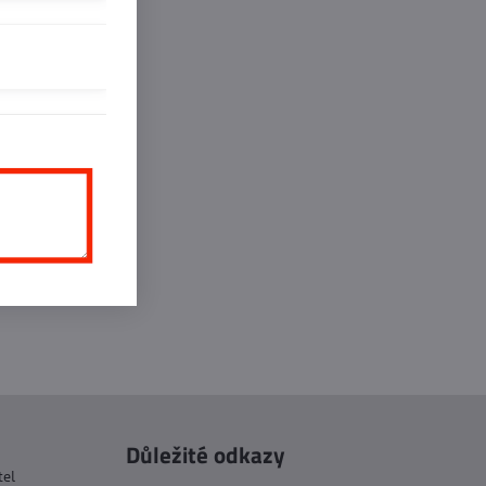
inkedIn
WhatsApp
E-
mail
Důležité odkazy
tel