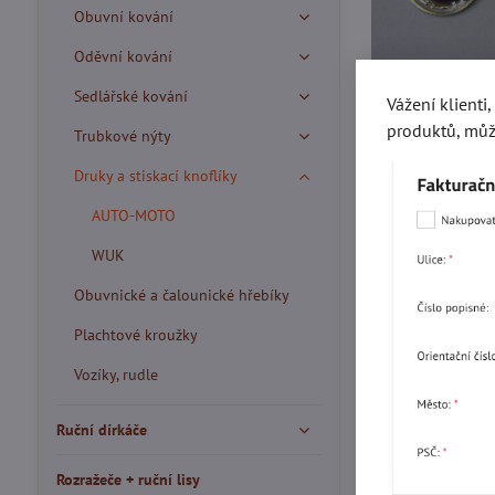
Obuvní kování
Oděvní kování
Sedlářské kování
Vážení klienti
produktů, můž
Trubkové nýty
Druky a stiskací knoflíky
AUTO-MOTO
WUK
Obuvnické a čalounické hřebíky
Plachtové kroužky
Vozíky, rudle
Ruční dírkáče
Více z kate
Rozražeče + ruční lisy