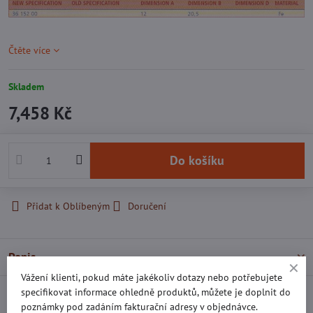
Čtěte více
Skladem
7,458 Kč
Do košíku
Přidat k Oblíbeným
Doručení
Popis
Vážení klienti, pokud máte jakékoliv dotazy nebo potřebujete
specifikovat informace ohledně produktů, můžete je doplnit do
Recenze
0
poznámky pod zadáním fakturační adresy v objednávce.