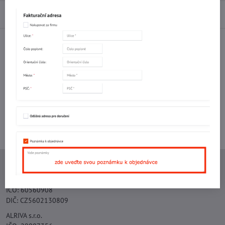
Diskuse
0
Facebook
Twitter
Bluesky
Pinterest
Reddit
LinkedIn
WhatsApp
E-
mail
Potřebujete poradit s objednávkou?
Kontaktujte nás:
+420 577 523 563
Ing. Vojtěch Lečbych - IVL
IČO: 60560908
DIČ: CZ5602130809
ALRIVA s.r.o.