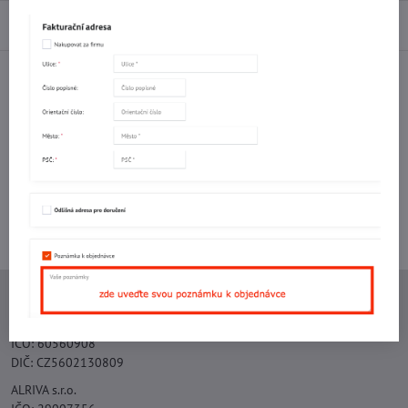
Diskuse
0
Facebook
Twitter
Bluesky
Pinterest
Reddit
LinkedIn
WhatsApp
E-
mail
Potřebujete poradit s objednávkou?
Kontaktujte nás:
+420 577 523 563
Ing. Vojtěch Lečbych - IVL
IČO: 60560908
DIČ: CZ5602130809
ALRIVA s.r.o.