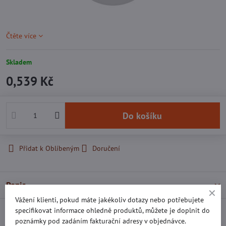
Čtěte více
Skladem
0,539 Kč
Do košíku
Přidat k Oblíbeným
Doručení
Popis
Vážení klienti, pokud máte jakékoliv dotazy nebo potřebujete
specifikovat informace ohledně produktů, můžete je doplnit do
Recenze
0
poznámky pod zadáním fakturační adresy v objednávce.