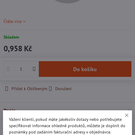
Čtěte více
Skladem
0,958 Kč
Do košíku
Přidat k Oblíbeným
Doručení
Popis
Vážení klienti, pokud máte jakékoliv dotazy nebo potřebujete
specifikovat informace ohledně produktů, můžete je doplnit do
Recenze
0
poznámky pod zadáním fakturační adresy v objednávce.