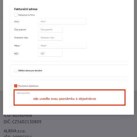
Diskuse
0
Facebook
Twitter
Bluesky
Pinterest
Reddit
LinkedIn
WhatsApp
E-
mail
Potřebujete poradit s objednávkou?
Kontaktujte nás:
+420 577 523 563
Ing. Vojtěch Lečbych - IVL
IČO: 60560908
DIČ: CZ5602130809
ALRIVA s.r.o.