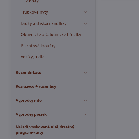
Závěsy
Trubkové nýty
Druky a stiskací knoflíky
Obuvnické a čalounické hřebíky
Plachtové kroužky
Vozíky, rudle
Ruční dírkáče
Rozražeče + ruční lisy
Výprodej nitě
Výprodej přezek
Nářadí,voskované nitě,drátěný
program-karty