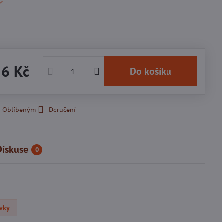
36 Kč
Do košíku
k Oblíbeným
Doručení
Diskuse
0
uvky