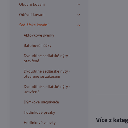
Obuvní kování
Oděvní kování
Sedlářské kování
Aktovkové svěrky
Batohové háčky
Dvoudílné sedlářské nýty -
otevřené
Dvoudílné sedlářské nýty -
otevřené se zákusem
Dvoudílné sedlářské nýty -
uzavřené
Dýmkové nacpávače
Hodinkové přezky
Více z kate
Hodinkové vsuvky