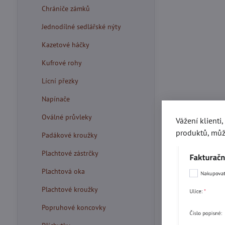
Chrániče zámků
Jednodílné sedlářské nýty
Kazetové háčky
Kufrové rohy
Lícní přezky
Napínače
Oválné průvleky
Vážení klienti
produktů, můž
Padákové kroužky
Plachtové zástrčky
Plachtová oka
Plachtové kroužky
Popruhové koncovky