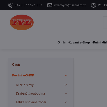
+420 577 523 563
ivlecbych@seznam.cz
Po - P
O nás
Kování e-Shop
Ruční dír
O nás
Kování e-SHOP
Akce a slevy
Drátěná šroubovina
Lehké lisované zboží