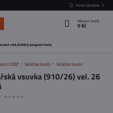
Panel uživatele
Nákupní košík
0 Kč
ované nitě,drátěný program-karty
vání e-SHOP
Sedlářské kování
Sedlářské vsuvky
řská vsuvka (910/26) vel. 26
á
í