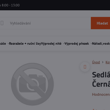
á 8:00 - 13:00
Hledat
káče
Rozražeče + ruční lisy
Výprodej nitě
Výprodej přezek
Nářadí,vosk
Úvod
Ko
Sedlá
Čern
Hodnocen