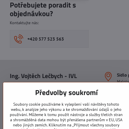
Potřebujete poradit s
objednávkou?
Kontaktujte nás:
+420 577 523 563
Ing. Vojtěch Lečbych - IVL
Sídlo
Malot
IČO: 60560908
Areál S
Předvolby soukromí
113. b
DIČ: CZ5602130809
1. patr
ALRIVA s.r.o.
760 01
Soubory cookie používáme k vylepšení vaší návštěvy tohoto
IČO: 29007356
webu, k analýze jeho výkonu a ke shromažďování údajů o jeho
Sídlo 
DIČ: CZ29007356
používání. Můžeme k tomu použít nástroje a služby třetích stran
U Hřiš
a shromážděná data mohou být přenášena partnerům v EU, USA
760 01
nebo jiných zemích. Kliknutím na „Přijmout všechny soubory