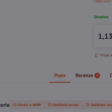
Čtěte více
Skladem
1,1
Přidat 
Popis
Recenze
0
gorie
Kování e-SHOP
Sedlářské kování
Sedlářské vs