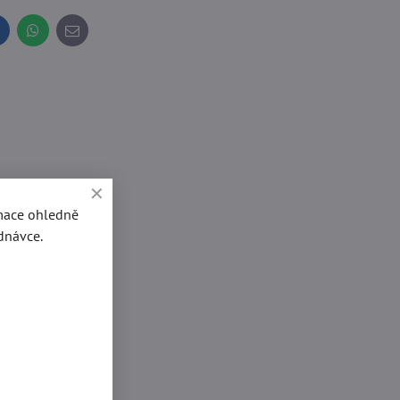
inkedIn
WhatsApp
E-
mail
rmace ohledně
dnávce.