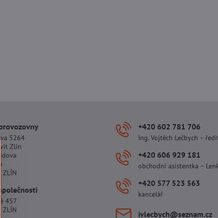
 provozovny
+420 602 781 706
ova 5264
Ing. Vojtěch Lečbych – ředi
vit Zlín
+420 606 929 181
udova
o
obchodní asistentka – Len
 ZLÍN
+420 577 523 563
společnosti
kancelář
tě 457
 ZLÍN
ivlecbych​@seznam​.cz