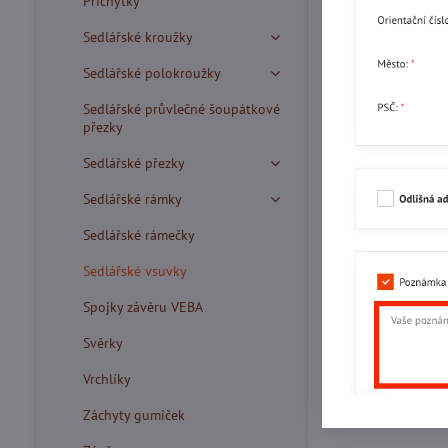
Příchytky
Sedlářské kroužky
Sedlářské polokroužky
Sedlářské průvlečné šoupátkové
přezky
Sedlářské přezky
Sedlářské rámky
Sedlářské rámečky
Sedlářské vsuvky
Spojky závěru VEBA
Svěrky
Vrchlíky
Záchyty gumiček