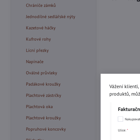
Chrániče zámků
Jednodílné sedlářské nýty
Kazetové háčky
Kufrové rohy
Lícní přezky
Napínače
Oválné průvleky
Padákové kroužky
Vážení klienti
produktů, můž
Plachtové zástrčky
Plachtová oka
Plachtové kroužky
Popruhové koncovky