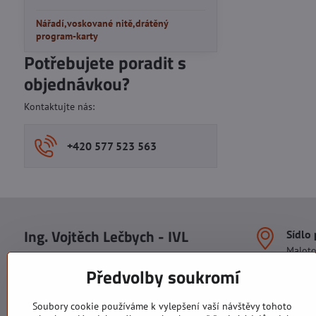
Nářadí,voskované nitě,drátěný
program-karty
Potřebujete poradit s
objednávkou?
Kontaktujte nás:
+420 577 523 563
Ing. Vojtěch Lečbych - IVL
Sídlo
Malot
IČO: 60560908
Areál S
Předvolby soukromí
113. b
DIČ: CZ5602130809
1. patr
ALRIVA s.r.o.
760 01
Soubory cookie používáme k vylepšení vaší návštěvy tohoto
IČO: 29007356