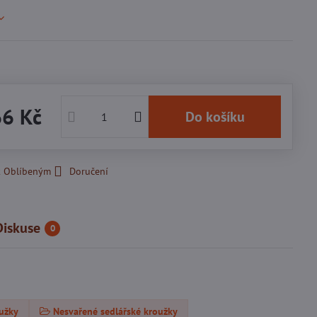
66 Kč
Do košíku
k Oblíbeným
Doručení
Diskuse
0
oužky
Nesvařené sedlářské kroužky