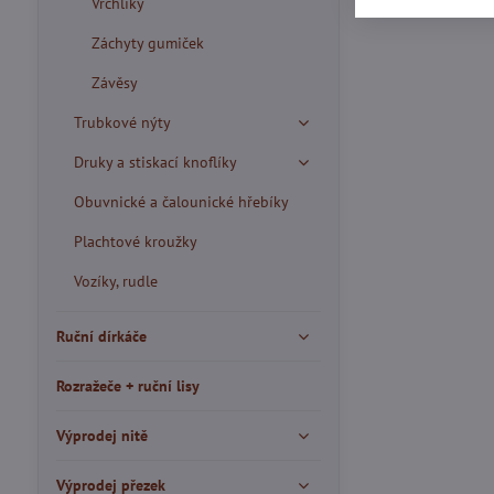
Vrchlíky
Záchyty gumiček
Závěsy
Trubkové nýty
Druky a stiskací knoflíky
Obuvnické a čalounické hřebíky
Plachtové kroužky
Vozíky, rudle
Ruční dírkáče
Rozražeče + ruční lisy
Výprodej nitě
Výprodej přezek