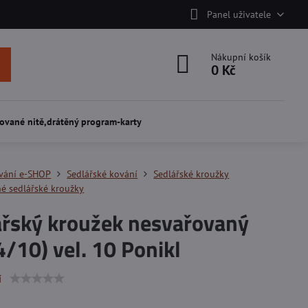
Panel uživatele
Nákupní košík
0 Kč
ované nitě,drátěný program-karty
vání e-SHOP
Sedlářské kování
Sedlářské kroužky
é sedlářské kroužky
ářský kroužek nesvařovaný
/10) vel. 10 Ponikl
í