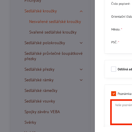
Příchytky
Sedlářské kroužky
Nesvařené sedlářské kroužky
Svařené sedlářské kroužky
Sedlářské polokroužky
Sedlářské průvlečné šoupátkové
přezky
Sedlářské přezky
Sedlářské rámky
Sedlářské rámečky
Sedlářské vsuvky
Spojky závěru VEBA
Svěrky