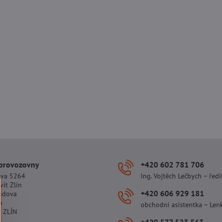
 provozovny
+420 602 781 706
ova 5264
Ing. Vojtěch Lečbych – ředi
vit Zlín
+420 606 929 181
udova
o
obchodní asistentka – Len
 ZLÍN