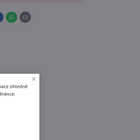
inkedIn
WhatsApp
E-
mail
rmace ohledně
dnávce.