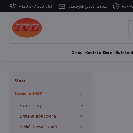
+420 577 523 563
ivlecbych@seznam.cz
Po - P
O nás
Kování e-Shop
Ruční dír
O nás
Kování e-SHOP
Akce a slevy
Drátěná šroubovina
Lehké lisované zboží