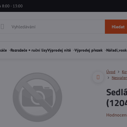
á 8:00 - 13:00
Hledat
káče
Rozražeče + ruční lisy
Výprodej nitě
Výprodej přezek
Nářadí,vosk
Úvod
Ko
Nesvařen
Sedl
(1204
Hodnocen