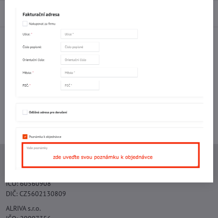
Diskuse
0
Facebook
Twitter
Bluesky
Pinterest
Reddit
LinkedIn
WhatsApp
E-
mail
Potřebujete poradit s objednávkou?
Kontaktujte nás:
+420 577 523 563
Ing. Vojtěch Lečbych - IVL
IČO: 60560908
DIČ: CZ5602130809
ALRIVA s.r.o.