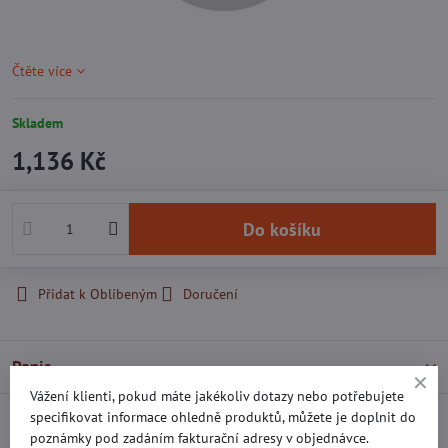
Čtěte více
Skladem
1,136 Kč
Do košíku
Přidat k Oblíbeným
Doručení
Popis
Vážení klienti, pokud máte jakékoliv dotazy nebo potřebujete
specifikovat informace ohledně produktů, můžete je doplnit do
Recenze
0
poznámky pod zadáním fakturační adresy v objednávce.