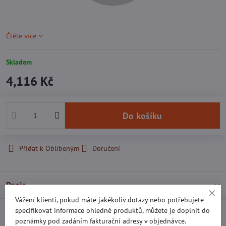
Čtěte více
Skladem
4,116 Kč
Do košíku
Přidat k Oblíbeným
Doručení
Popis
Vážení klienti, pokud máte jakékoliv dotazy nebo potřebujete
specifikovat informace ohledně produktů, můžete je doplnit do
Recenze
0
poznámky pod zadáním fakturační adresy v objednávce.