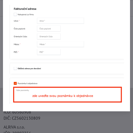
Diskuse
0
Facebook
Twitter
Bluesky
Pinterest
Reddit
LinkedIn
WhatsApp
E-
mail
Potřebujete poradit s objednávkou?
Kontaktujte nás:
+420 577 523 563
Ing. Vojtěch Lečbych - IVL
IČO: 60560908
DIČ: CZ5602130809
ALRIVA s.r.o.