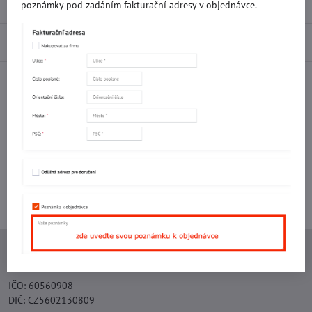
Recenze
0
poznámky pod zadáním fakturační adresy v objednávce.
Diskuse
0
Facebook
Twitter
Bluesky
Pinterest
Reddit
LinkedIn
WhatsApp
E-
mail
Potřebujete poradit s objednávkou?
Kontaktujte nás:
+420 577 523 563
Ing. Vojtěch Lečbych - IVL
IČO: 60560908
DIČ: CZ5602130809