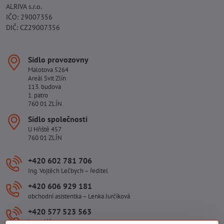
ALRIVA s.r.o.
IČO: 29007356
DIČ: CZ29007356
Sídlo provozovny
Malotova 5264
Areál Svit Zlín
113. budova
1. patro
760 01 ZLÍN
Sídlo společnosti
U Hřiště 457
760 01 ZLÍN
+420 602 781 706
Ing. Vojtěch Lečbych – ředitel
+420 606 929 181
obchodní asistentka – Lenka Jurčíková
+420 577 523 563
kancelář