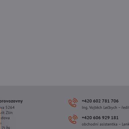
 provozovny
+420 602 781 706
ova 5264
Ing. Vojtěch Lečbych – ředi
vit Zlín
+420 606 929 181
udova
o
obchodní asistentka – Len
 ZLÍN