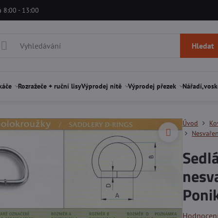
á 8:00 - 13:00
Hledat
káče
Rozražeče + ruční lisy
Výprodej nitě
Výprodej přezek
Nářadí,vosk
Úvod
Ko
Nesvařen
Sedl
nesv
Ponik
Hodnocen