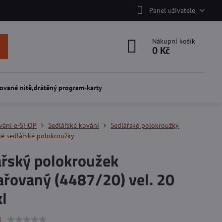
Panel uživatele
Nákupní košík
0 Kč
ované nitě,drátěný program-karty
vání e-SHOP
Sedlářské kování
Sedlářské polokroužky
é sedlářské polokroužky
ářský polokroužek
ařovaný (4487/20) vel. 20
l
í