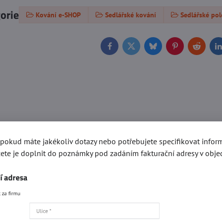
gorie
Kování e-SHOP
Sedlářské kování
Sedlářské po
Facebook
Twitter
Bluesky
Pinterest
Reddit
L
, pokud máte jakékoliv dotazy nebo potřebujete specifikovat info
ete je doplnit do poznámky pod zadáním fakturační adresy v obje