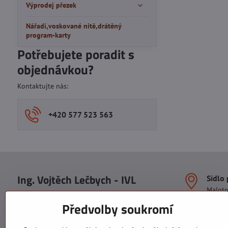
Výprodej přezek
Nářadí,voskované nitě,drátěný
program-karty
Potřebujete poradit s
objednávkou?
Kontaktujte nás:
+420 577 523 563
Ing. Vojtěch Lečbych - IVL
Sídlo
Malot
IČO: 60560908
Areál S
Předvolby soukromí
113. b
DIČ: CZ5602130809
1. patr
ALRIVA s.r.o.
760 01