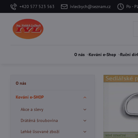
+420 577 523 563
ivlecbych@seznam.cz
Po - P
O nás
Kování e-Shop
Ruční dír
O nás
Kování e-SHOP
Akce a slevy
Drátěná šroubovina
Lehké lisované zboží