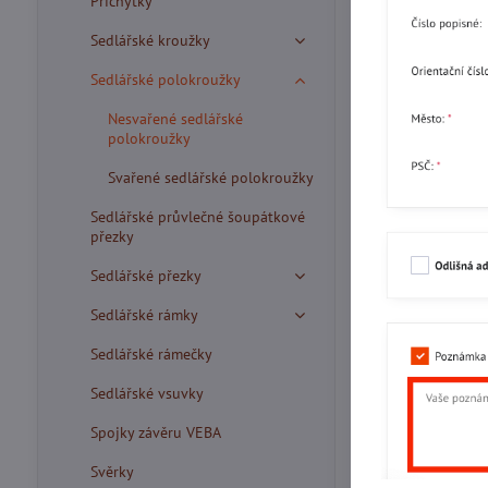
Příchytky
Sedlářské kroužky
Sedlářské polokroužky
Nesvařené sedlářské
polokroužky
Svařené sedlářské polokroužky
Sedlářské průvlečné šoupátkové
přezky
Sedlářské přezky
Sedlářské rámky
Sedlářské rámečky
Sedlářské vsuvky
Spojky závěru VEBA
Svěrky