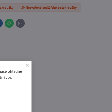
lokroužky
Nesvařené sedlářské polokroužky
inkedIn
WhatsApp
E-
mail
rmace ohledně
dnávce.