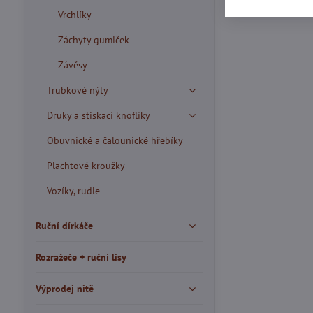
Vrchlíky
Záchyty gumiček
Závěsy
Trubkové nýty
Druky a stiskací knoflíky
Obuvnické a čalounické hřebíky
Plachtové kroužky
Vozíky, rudle
Ruční dírkáče
Rozražeče + ruční lisy
Výprodej nitě