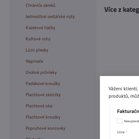
Chrániče zámků
Více z kate
Jednodílné sedlářské nýty
Kazetové háčky
Kufrové rohy
Lícní přezky
Napínače
Oválné průvleky
Padákové kroužky
Vážení klienti
Plachtové zástrčky
produktů, můž
Plachtová oka
Plachtové kroužky
Popruhové koncovky