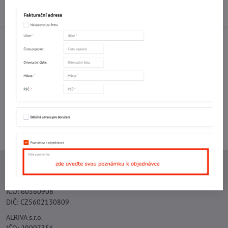
Diskuse
0
Facebook
Twitter
Bluesky
Pinterest
Reddit
LinkedIn
WhatsApp
E-
mail
Potřebujete poradit s objednávkou?
Kontaktujte nás:
+420 577 523 563
Ing. Vojtěch Lečbych - IVL
IČO: 60560908
DIČ: CZ5602130809
ALRIVA s.r.o.
IČO: 29007356