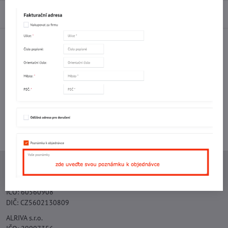
Diskuse
0
Facebook
Twitter
Bluesky
Pinterest
Reddit
LinkedIn
WhatsApp
E-
mail
Potřebujete poradit s objednávkou?
Kontaktujte nás:
+420 577 523 563
Ing. Vojtěch Lečbych - IVL
IČO: 60560908
DIČ: CZ5602130809
ALRIVA s.r.o.