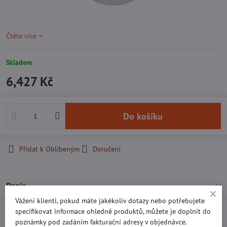
Čtěte více
Skladem
6,427 Kč
Do košíku
Přidat k Oblíbeným
Doručení
Popis
Vážení klienti, pokud máte jakékoliv dotazy nebo potřebujete
specifikovat informace ohledně produktů, můžete je doplnit do
Recenze
0
poznámky pod zadáním fakturační adresy v objednávce.