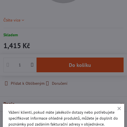
Čtěte více
Skladem
1,415 Kč
Do košíku
Přidat k Oblíbeným
Doručení
Popis
Vážení klienti, pokud máte jakékoliv dotazy nebo potřebujete
specifikovat informace ohledně produktů, můžete je doplnit do
Recenze
0
poznámky pod zadáním fakturační adresy v objednávce.