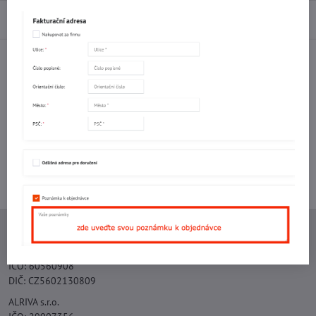
Diskuse
0
Facebook
Twitter
Bluesky
Pinterest
Reddit
LinkedIn
WhatsApp
E-
mail
Potřebujete poradit s objednávkou?
Kontaktujte nás:
+420 577 523 563
Ing. Vojtěch Lečbych - IVL
IČO: 60560908
DIČ: CZ5602130809
ALRIVA s.r.o.