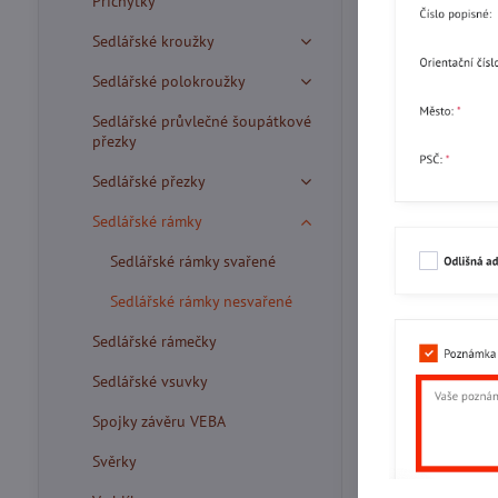
Příchytky
Sedlářské kroužky
Sedlářské polokroužky
Sedlářské průvlečné šoupátkové
přezky
Sedlářské přezky
Sedlářské rámky
Sedlářské rámky svařené
Sedlářské rámky nesvařené
Sedlářské rámečky
Sedlářské vsuvky
Spojky závěru VEBA
Svěrky