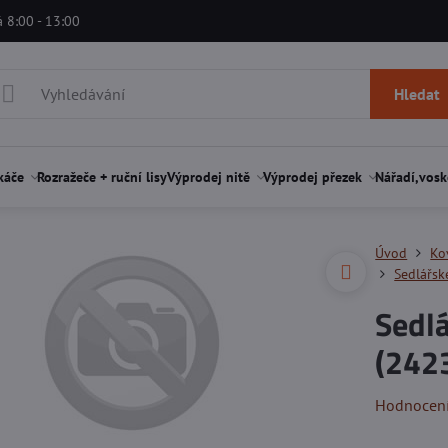
á 8:00 - 13:00
Hledat
káče
Rozražeče + ruční lisy
Výprodej nitě
Výprodej přezek
Nářadí,vosk
Úvod
Ko
Sedlářsk
Sedl
(2423
Hodnocen