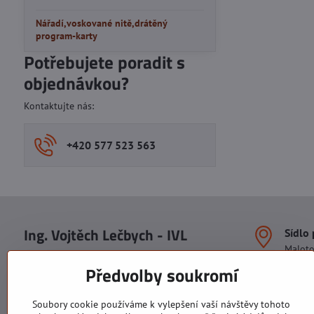
Nářadí,voskované nitě,drátěný
program-karty
Potřebujete poradit s
objednávkou?
Kontaktujte nás:
+420 577 523 563
Ing. Vojtěch Lečbych - IVL
Sídlo
Malot
IČO: 60560908
Areál S
Předvolby soukromí
113. b
DIČ: CZ5602130809
1. patr
ALRIVA s.r.o.
760 01
Soubory cookie používáme k vylepšení vaší návštěvy tohoto
IČO: 29007356