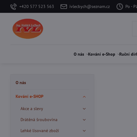
+420 577 523 563
ivlecbych@seznam.cz
Po - P
O nás
Kování e-Shop
Ruční dír
O nás
Kování e-SHOP
Akce a slevy
Drátěná šroubovina
Lehké lisované zboží