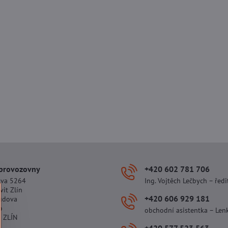
 provozovny
+420 602 781 706
ova 5264
Ing. Vojtěch Lečbych – ředi
vit Zlín
+420 606 929 181
udova
o
obchodní asistentka – Len
 ZLÍN