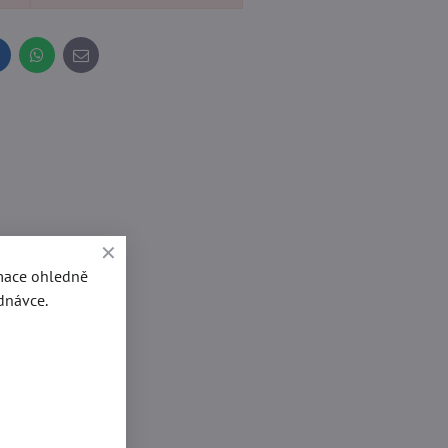
inkedIn
WhatsApp
E-
mail
rmace ohledně
dnávce.