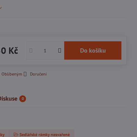
50 Kč
Do košíku
k Oblíbeným
Doručení
Diskuse
0
mky
Sedlářské rámky nesvařené