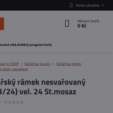
Panel uživatele
Nákupní košík
0 Kč
ované nitě,drátěný program-karty
vání e-SHOP
Sedlářské kování
Sedlářské rámky
é rámky nesvařené
ářský rámek nesvařovaný
/24) vel. 24 St.mosaz
í