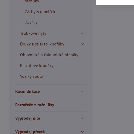
Vrchlíky
Záchyty gumiček
Závěsy
Trubkové nýty
Druky a stiskací knoflíky
Obuvnické a čalounické hřebíky
Plachtové kroužky
Vozíky, rudle
Ruční dírkáče
Rozražeče + ruční lisy
Výprodej nitě
Výprodej přezek