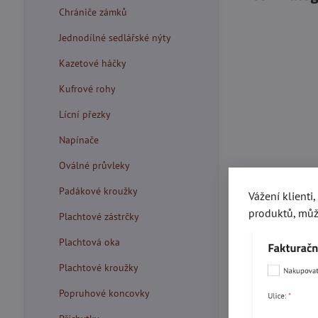
Chrániče zámků
Jednodílné sedlářské nýty
Kazetové háčky
Kufrové rohy
Lícní přezky
Napínače
Oválné průvleky
Padákové kroužky
Vážení klienti
produktů, můž
Plachtové zástrčky
Plachtová oka
Plachtové kroužky
Popruhové koncovky