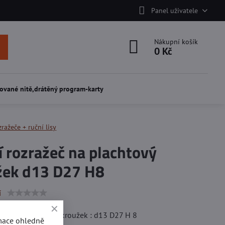
Panel uživatele
Nákupní košík
0 Kč
ované nitě,drátěný program-karty
ražeče + ruční lisy
 rozražeč na plachtový
žek d13 D27 H8
í
ažeč na plachtový kroužek : d13 D27 H 8
rmace ohledně