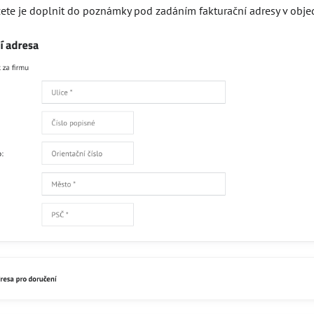
ete je doplnit do poznámky pod zadáním fakturační adresy v obje
d - vnitřn
D - venko
H - výška 
Čtěte více
Skladem
257
Přidat 
Popis
Recenze
0