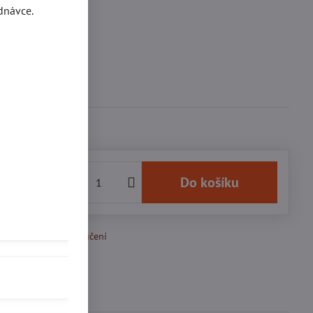
dnávce.
í průměr kroužku
vní průměr kroužku
kroužku
7 Kč
Do košíku
k Oblíbeným
Doručení
Diskuse
0