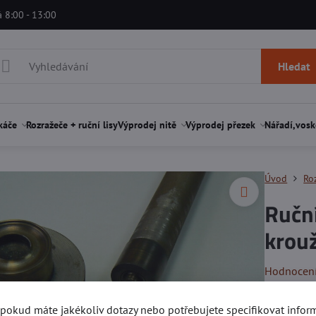
á 8:00 - 13:00
Hledat
káče
Rozražeče + ruční lisy
Výprodej nitě
Výprodej přezek
Nářadí,vosk
Úvod
Roz
Ruční
krou
Hodnocen
Ruční rozr
, pokud máte jakékoliv dotazy nebo potřebujete specifikovat info