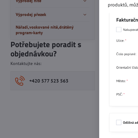
Výprodej nitě
produktů, můž
Výprodej přezek
Nářadí,voskované nitě,drátěný
program-karty
Potřebujete poradit s
objednávkou?
Kontaktujte nás:
+420 577 523 563