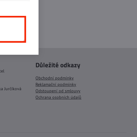
inkedIn
WhatsApp
E-
mail
Důležité odkazy
tel
Obchodní podmínky
Reklamační podmínky
ka Jurčíková
Odstoupení od smlouvy
Ochrana osobních údajů