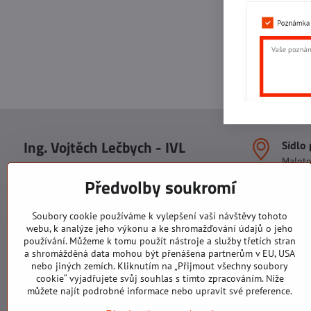
Ing. Vojtěch Lečbych - IVL
Sídlo
Malot
IČO: 60560908
Areál S
Předvolby soukromí
113. b
DIČ: CZ5602130809
1. patr
ALRIVA s.r.o.
760 01
Soubory cookie používáme k vylepšení vaší návštěvy tohoto
IČO: 29007356
webu, k analýze jeho výkonu a ke shromažďování údajů o jeho
Sídlo 
DIČ: CZ29007356
používání. Můžeme k tomu použít nástroje a služby třetích stran
U Hřiš
a shromážděná data mohou být přenášena partnerům v EU, USA
760 01
nebo jiných zemích. Kliknutím na „Přijmout všechny soubory
cookie“ vyjadřujete svůj souhlas s tímto zpracováním. Níže
můžete najít podrobné informace nebo upravit své preference.