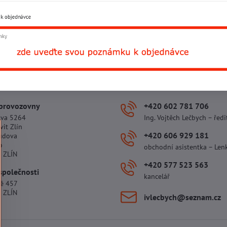
Facebook
Twitter
Bluesky
Pinterest
Reddit
L
 provozovny
+420 602 781 706
ova 5264
Ing. Vojtěch Lečbych – ředi
vit Zlín
+420 606 929 181
udova
o
obchodní asistentka – Len
 ZLÍN
+420 577 523 563
společnosti
kancelář
tě 457
 ZLÍN
ivlecbych​@seznam​.cz