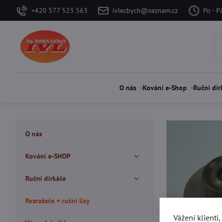
+420 577 523 563
ivlecbych@seznam.cz
Po - P
O nás
Kování e-Shop
Ruční dír
O nás
Kování e-SHOP
Ruční dírkáče
Rozražeče + ruční lisy
Vážení klienti