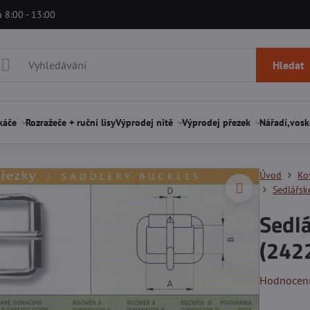
á 8:00 - 13:00
Hledat
káče
Rozražeče + ruční lisy
Výprodej nitě
Výprodej přezek
Nářadí,vosk
Úvod
Ko
Sedlářsk
Sedl
(2422
Hodnocen