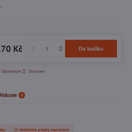
170 Kč
Do košíku
k Oblíbeným
Doručení
Diskuse
0
zky
Sedlářské přezky nesvařené