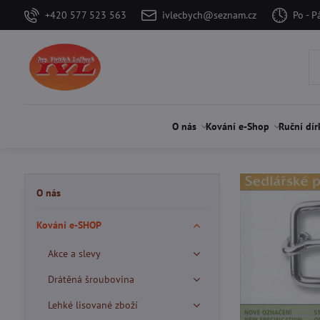
+420 577 523 563
ivlecbych@seznam.cz
Po - P
O nás
Kování e-Shop
Ruční dír
O nás
Kování e-SHOP
Akce a slevy
Drátěná šroubovina
Lehké lisované zboží