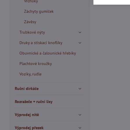
Vrchlíky
Záchyty gumiček
Závěsy
Trubkové nýty
Druky a stiskací knoflíky
Obuvnické a čalounické hřebíky
Plachtové kroužky
Vozíky, rudle
Ruční dírkáče
Rozražeče + ruční lisy
Výprodej nitě
Výprodej přezek