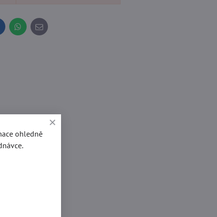
inkedIn
WhatsApp
E-
mail
rmace ohledně
dnávce.