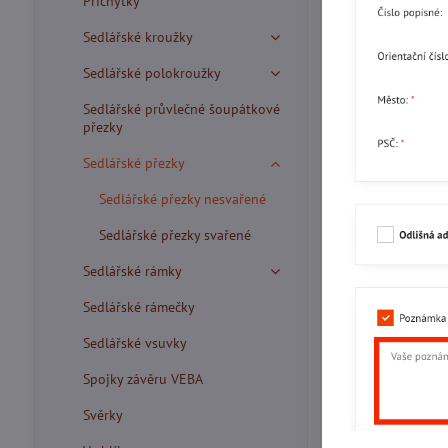
Příchytky
Sedlářské kroužky
Sedlářské polokroužky
Sedlářské průvlečné šoupátkové
přezky
Sedlářské přezky
Sedlářské přezky nesvařené
Sedlářské přezky svařené
Sedlářské rámky
Sedlářské rámečky
Sedlářské vsuvky
Spojky závěru VEBA
Svěrky