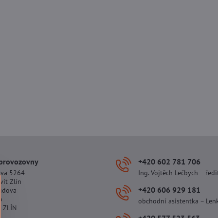
 provozovny
+420 602 781 706
ova 5264
Ing. Vojtěch Lečbych – ředi
vit Zlín
+420 606 929 181
udova
o
obchodní asistentka – Len
 ZLÍN