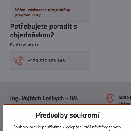
Nářadí,voskované nitě,drátěný
program-karty
Potřebujete poradit s
objednávkou?
Kontaktujte nás:
+420 577 523 563
Ing. Vojtěch Lečbych - IVL
Sídlo
Malot
IČO: 60560908
Areál S
Předvolby soukromí
113. b
DIČ: CZ5602130809
1. patr
ALRIVA s.r.o.
760 01
Soubory cookie používáme k vylepšení vaší návštěvy tohoto
IČO: 29007356