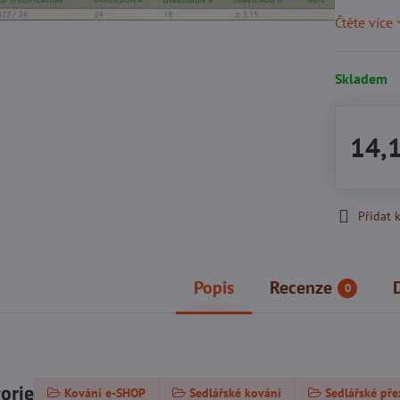
Čtěte více
Skladem
14,
Přidat 
Popis
Recenze
0
gorie
Kování e-SHOP
Sedlářské kování
Sedlářské pře