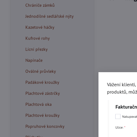
Chrániče zámků
Jednodílné sedlářské nýty
Kazetové háčky
Kufrové rohy
Lícní přezky
Napínače
Oválné průvleky
Padákové kroužky
Vážení klienti
produktů, můž
Plachtové zástrčky
Plachtová oka
Plachtové kroužky
Popruhové koncovky