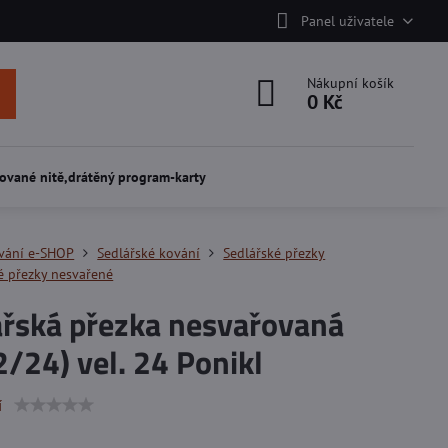
Panel uživatele
Nákupní košík
0 Kč
ované nitě,drátěný program-karty
vání e-SHOP
Sedlářské kování
Sedlářské přezky
é přezky nesvařené
ářská přezka nesvařovaná
/24) vel. 24 Ponikl
í