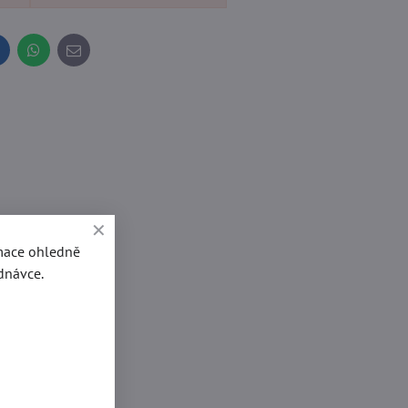
inkedIn
WhatsApp
E-
mail
rmace ohledně
dnávce.