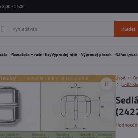
á 8:00 - 13:00
Hledat
káče
Rozražeče + ruční lisy
Výprodej nitě
Výprodej přezek
Nářadí,vosk
Úvod
Ko
Sedlářsk
Sedl
(2422
Hodnocen