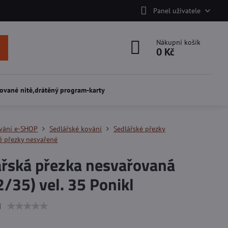
Panel uživatele
Nákupní košík
0 Kč
ované nitě,drátěný program-karty
vání e-SHOP
Sedlářské kování
Sedlářské přezky
é přezky nesvařené
ářská přezka nesvařovaná
/35) vel. 35 Ponikl
í