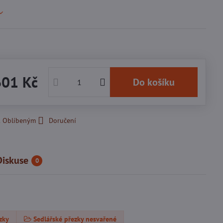
601 Kč
Do košíku
k Oblíbeným
Doručení
Diskuse
0
zky
Sedlářské přezky nesvařené