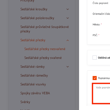
Příchytky
Sedlářské kroužky
Sedlářské polokroužky
Sedlářské průvlečné šoupátkové
přezky
Sedlářské přezky
Sedlářské přezky nesvařené
Sedlářské přezky svařené
Sedlářské rámky
Sedlářské rámečky
Sedlářské vsuvky
Spojky závěru VEBA
Svěrky