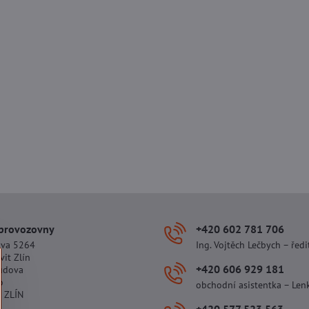
 provozovny
+420 602 781 706
ova 5264
Ing. Vojtěch Lečbych – ředi
vit Zlín
+420 606 929 181
udova
o
obchodní asistentka – Len
 ZLÍN