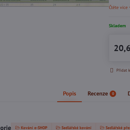
Čtěte více
Skladem
20,
Přidat 
Popis
Recenze
0
gorie
Kování e-SHOP
Sedlářské kování
Sedlářské pře