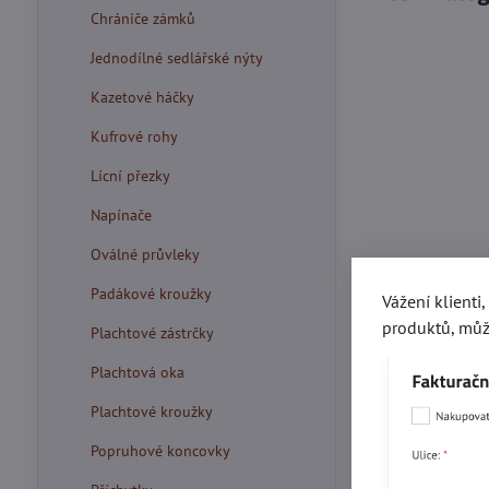
Chrániče zámků
Jednodílné sedlářské nýty
Kazetové háčky
Kufrové rohy
Lícní přezky
Napínače
Oválné průvleky
Padákové kroužky
Vážení klienti
produktů, můž
Plachtové zástrčky
Plachtová oka
Plachtové kroužky
Popruhové koncovky