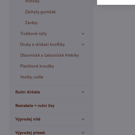
Vrchlíky
Záchyty gumiček
Závěsy
Trubkové nýty
Druky a stiskací knoflíky
Obuvnické a čalounické hřebíky
Plachtové kroužky
Vozíky, rudle
Ruční dírkáče
Rozražeče + ruční lisy
Výprodej nitě
Výprodej přezek