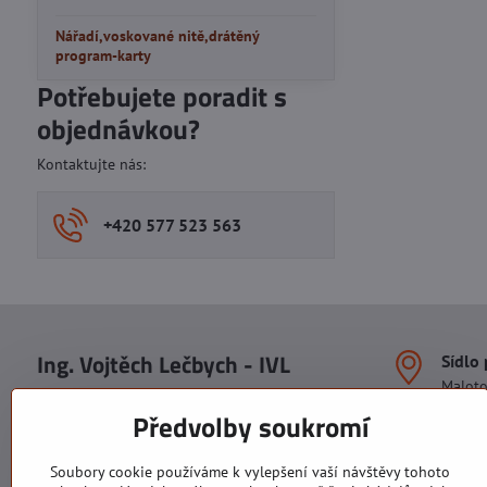
Nářadí,voskované nitě,drátěný
program-karty
Potřebujete poradit s
objednávkou?
Kontaktujte nás:
+420 577 523 563
Ing. Vojtěch Lečbych - IVL
Sídlo
Malot
IČO: 60560908
Areál S
Předvolby soukromí
113. b
DIČ: CZ5602130809
1. patr
ALRIVA s.r.o.
760 01
Soubory cookie používáme k vylepšení vaší návštěvy tohoto
IČO: 29007356