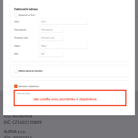
Diskuse
0
Facebook
Twitter
Bluesky
Pinterest
Reddit
LinkedIn
WhatsApp
E-
mail
Potřebujete poradit s objednávkou?
Kontaktujte nás:
+420 577 523 563
Ing. Vojtěch Lečbych - IVL
IČO: 60560908
DIČ: CZ5602130809
ALRIVA s.r.o.
IČO: 29007356