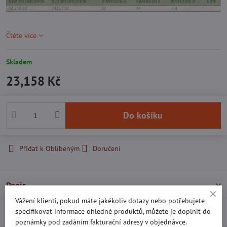
Čtěte více
Skladem
23,158 Kč
Do košíku
Přidat k Oblíbeným
Doručení
Popis
Vážení klienti, pokud máte jakékoliv dotazy nebo potřebujete
specifikovat informace ohledně produktů, můžete je doplnit do
Recenze
0
poznámky pod zadáním fakturační adresy v objednávce.