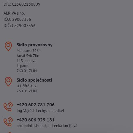
DIČ: CZ5602130809
ALRIVA s.r.o.
IČO: 29007356
DIČ: CZ29007356
Sídlo provozovny
Malotova 5264
Areál Svit Zlín
113. budova
1. patro
760 01 ZLÍN
Sídlo společnosti
U Hřiště 457
760 01 ZLÍN
+420 602 781 706
Ing. Vojtěch Lečbych – ředitel
+420 606 929 181
obchodní asistentka – Lenka Jurčíková