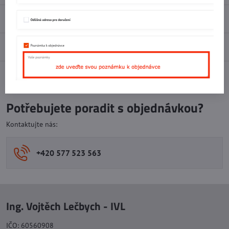
Recenze
0
Diskuse
0
Facebook
Twitter
Bluesky
Pinterest
Reddit
LinkedIn
WhatsApp
E-
mail
Potřebujete poradit s objednávkou?
Kontaktujte nás:
+420 577 523 563
Ing. Vojtěch Lečbych - IVL
IČO: 60560908