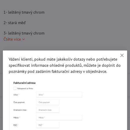
1- leštěný tmavý chrom
2- stará měď
3- leštěný tmavý chrom
Čtěte více
Skladem
Vážení klienti, pokud máte jakékoliv dotazy nebo potřebujete
3 Kč
specifikovat informace ohledně produktů, můžete je doplnit do
poznámky pod zadáním fakturační adresy v objednávce.
Do košíku
Přidat k Oblíbeným
Doručení
Popis