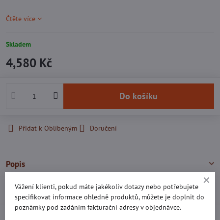
Čtěte více
Skladem
4,580 Kč
Do košíku
Přidat k Oblíbeným
Doručení
Popis
Vážení klienti, pokud máte jakékoliv dotazy nebo potřebujete
Recenze
0
specifikovat informace ohledně produktů, můžete je doplnit do
poznámky pod zadáním fakturační adresy v objednávce.
Diskuse
0