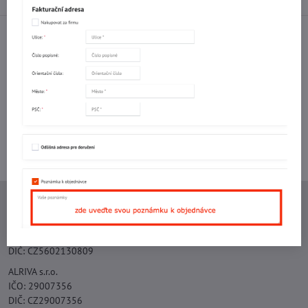
Facebook
Twitter
Bluesky
Pinterest
Reddit
LinkedIn
WhatsApp
E-
mail
Potřebujete poradit s objednávkou?
Kontaktujte nás:
+420 577 523 563
Ing. Vojtěch Lečbych - IVL
IČO: 60560908
DIČ: CZ5602130809
ALRIVA s.r.o.
IČO: 29007356
DIČ: CZ29007356