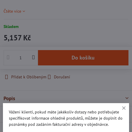
Čtěte více
Skladem
5,157 Kč
Do košíku
Přidat k Oblíbeným
Doručení
Popis
Vážení klienti, pokud máte jakékoliv dotazy nebo potřebujete
Recenze
0
specifikovat informace ohledně produktů, můžete je doplnit do
poznámky pod zadáním fakturační adresy v objednávce.
Diskuse
0