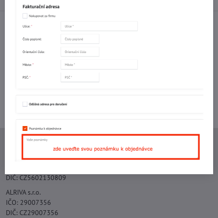
Facebook
Twitter
Bluesky
Pinterest
Reddit
LinkedIn
WhatsApp
E-
mail
Potřebujete poradit s objednávkou?
Kontaktujte nás:
+420 577 523 563
Ing. Vojtěch Lečbych - IVL
IČO: 60560908
DIČ: CZ5602130809
ALRIVA s.r.o.
IČO: 29007356
DIČ: CZ29007356