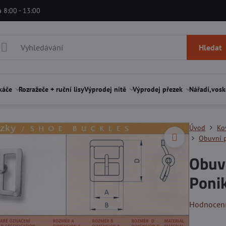
á 8:00 - 13:00
Hledat
káče
Rozražeče + ruční lisy
Výprodej nitě
Výprodej přezek
Nářadí,vosk
Úvod
Ko
Obuvní p
Obuvn
Ponik
Hodnocen