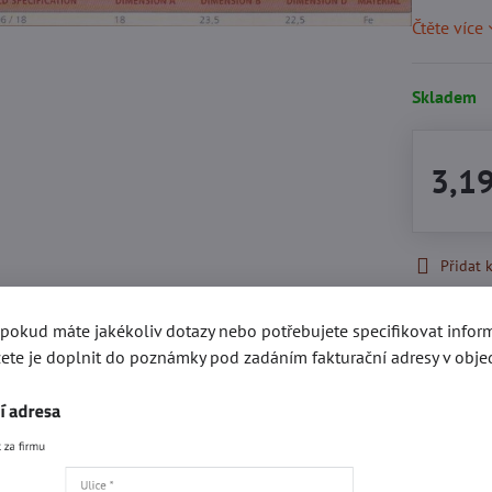
Čtěte více
Skladem
3,1
Přidat 
, pokud máte jakékoliv dotazy nebo potřebujete specifikovat info
Popis
Recenze
0
ete je doplnit do poznámky pod zadáním fakturační adresy v obje
gorie
Kování e-SHOP
Obuvní kování
Obuvní přezky