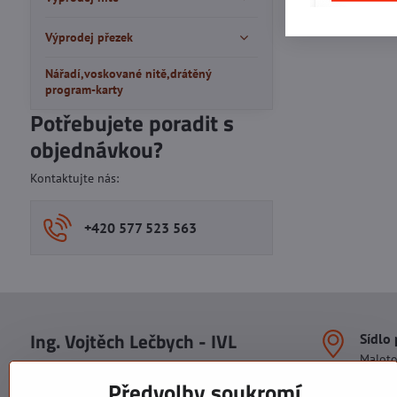
Výprodej přezek
Nářadí,voskované nitě,drátěný
program-karty
Potřebujete poradit s
objednávkou?
Kontaktujte nás:
+420 577 523 563
Ing. Vojtěch Lečbych - IVL
Sídlo
Malot
IČO: 60560908
Areál S
Předvolby soukromí
113. b
DIČ: CZ5602130809