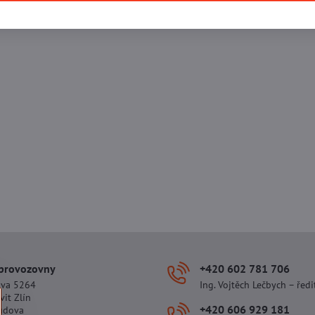
 provozovny
+420 602 781 706
ova 5264
Ing. Vojtěch Lečbych – ředi
vit Zlín
+420 606 929 181
udova