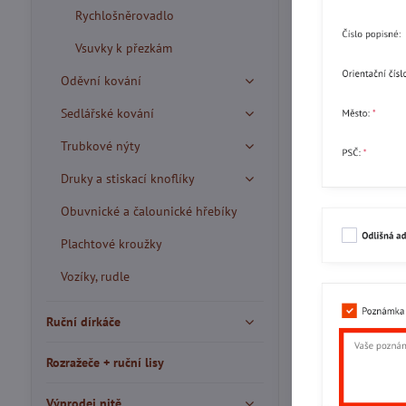
Rychlošněrovadlo
Vsuvky k přezkám
Oděvní kování
Sedlářské kování
Trubkové nýty
Druky a stiskací knoflíky
Obuvnické a čalounické hřebíky
Plachtové kroužky
Vozíky, rudle
Ruční dírkáče
Rozražeče + ruční lisy
Výprodej nitě