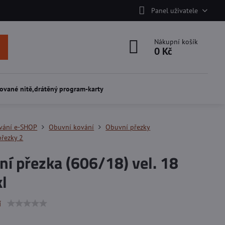
Panel uživatele
Nákupní košík
0 Kč
ované nitě,drátěný program-karty
vání e-SHOP
Obuvní kování
Obuvní přezky
řezky 2
í přezka (606/18) vel. 18
l
í