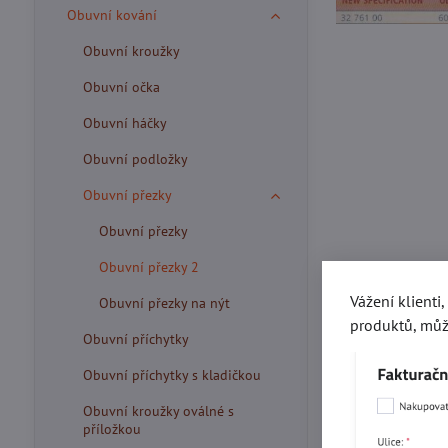
Obuvní kování
Obuvní kroužky
Obuvní očka
Obuvní háčky
Obuvní podložky
Obuvní přezky
Obuvní přezky
Obuvní přezky 2
Vážení klienti
Obuvní přezky na nýt
produktů, můž
Obuvní příchytky
Obuvní příchytky s kladičkou
Obuvní kroužky oválné s
příložkou
Více z kate