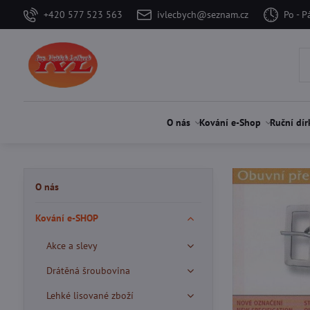
+420 577 523 563
ivlecbych@seznam.cz
Po - P
O nás
Kování e-Shop
Ruční dír
O nás
Kování e-SHOP
Akce a slevy
Drátěná šroubovina
Lehké lisované zboží