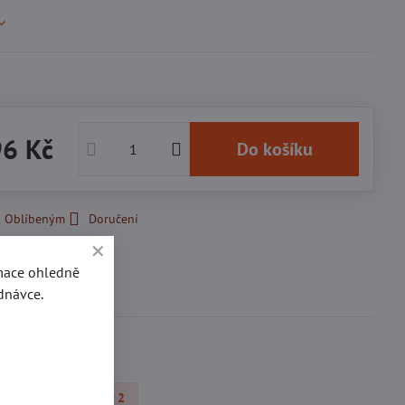
96 Kč
Do košíku
k Oblíbeným
Doručení
rmace ohledně
Diskuse
0
dnávce.
Obuvní přezky 2