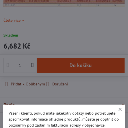
Čtěte více
Skladem
6,682 Kč
Do košíku
Přidat k Oblíbeným
Doručení
Popis
Vážení klienti, pokud máte jakékoliv dotazy nebo potřebujete
specifikovat informace ohledně produktů, můžete je doplnit do
Recenze
0
poznámky pod zadáním fakturační adresy v objednávce.