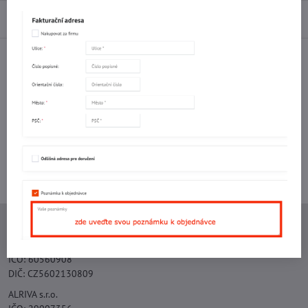
Diskuse
0
Facebook
Twitter
Bluesky
Pinterest
Reddit
LinkedIn
WhatsApp
E-
mail
Potřebujete poradit s objednávkou?
Kontaktujte nás:
+420 577 523 563
Ing. Vojtěch Lečbych - IVL
IČO: 60560908
DIČ: CZ5602130809
ALRIVA s.r.o.