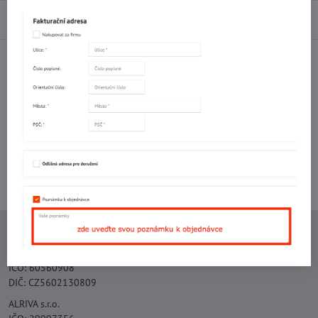
Diskuse
0
Facebook
Twitter
Bluesky
Pinterest
Reddit
LinkedIn
WhatsApp
E-
mail
Potřebujete poradit s objednávkou?
Kontaktujte nás:
+420 577 523 563
Ing. Vojtěch Lečbych - IVL
IČO: 60560908
DIČ: CZ5602130809
ALRIVA s.r.o.