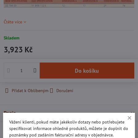
Čtěte více
Skladem
3,923 Kč
Do košíku
Přidat k Oblíbeným
Doručení
Popis
Vážení klienti, pokud máte jakékoliv dotazy nebo potřebujete
specifikovat informace ohledně produktů, můžete je doplnit do
Recenze
0
poznámky pod zadáním fakturační adresy v objednávce.