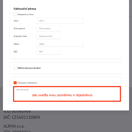
Diskuse
0
Facebook
Twitter
Bluesky
Pinterest
Reddit
LinkedIn
WhatsApp
E-
mail
Potřebujete poradit s objednávkou?
Kontaktujte nás:
+420 577 523 563
Ing. Vojtěch Lečbych - IVL
IČO: 60560908
DIČ: CZ5602130809
ALRIVA s.r.o.