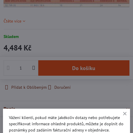
Čtěte více
Skladem
4,484 Kč
Do košíku
Přidat k Oblíbeným
Doručení
Popis
Vážení klienti, pokud máte jakékoliv dotazy nebo potřebujete
specifikovat informace ohledně produktů, můžete je doplnit do
Recenze
0
poznámky pod zadáním fakturační adresy v objednávce.