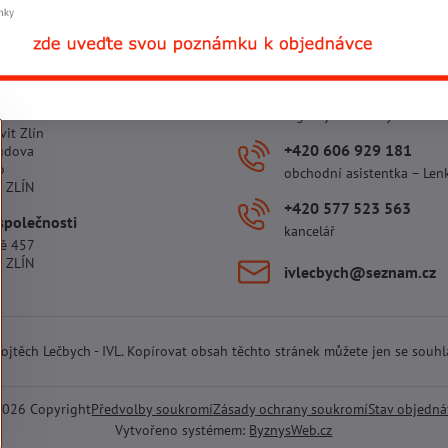
 provozovny
+420 602 781 706
ova 5264
Ing. Vojtěch Lečbych – ředi
vit Zlín
+420 606 929 181
udova
o
obchodní asistentka – Len
 ZLÍN
+420 577 523 563
společnosti
kancelář
tě 457
 ZLÍN
ivlecbych​@seznam​.cz
 Vojtěch Lečbych - IVL. Kopírovat obsah těchto stránek můžete jen se souh
2026
Copyright
Předvolby soukromí
Zásady ochrany soukromí
Stav objedn
Vytvořeno systémem:
ByznysWeb.cz