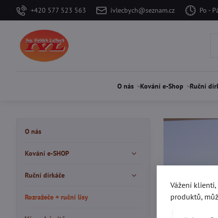
+420 577 523 563
ivlecbych@seznam.cz
Po - P
O nás
Kování e-Shop
Ruční dír
O nás
Kování e-SHOP
Ruční dírkáče
Vážení klienti
produktů, můž
Rozražeče + ruční lisy