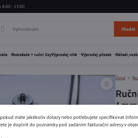
á 8:00 - 13:00
Hledat
káče
Rozražeče + ruční lisy
Výprodej nitě
Výprodej přezek
Nářadí,vosk
Úvod
Roz
Ručn
4mm (
, pokud máte jakékoliv dotazy nebo potřebujete specifikovat info
Hodnocen
ete je doplnit do poznámky pod zadáním fakturační adresy v obje
Rozráží kr