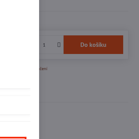
3 Kč
Do košíku
k Oblíbeným
Doručení
Diskuse
0
inkedIn
WhatsApp
E-