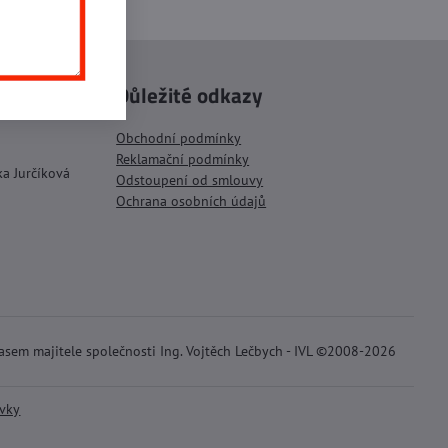
mail
Důležité odkazy
tel
Obchodní podmínky
Reklamační podmínky
ka Jurčíková
Odstoupení od smlouvy
Ochrana osobních údajů
lasem majitele společnosti Ing. Vojtěch Lečbych - IVL ©2008-2026
ávky