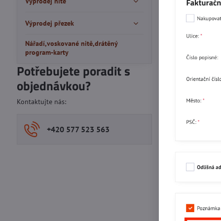
Výprodej nitě
Výprodej přezek
Nářadí,voskované nitě,drátěný
program-karty
Potřebujete poradit s
objednávkou?
Kontaktujte nás:
+420 577 523 563