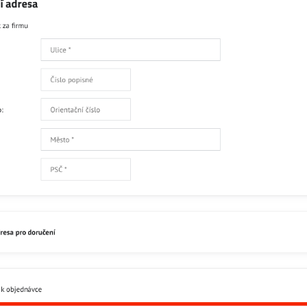
Čtěte více
Skladem
134
Přidat 
Popis
Recenze
0
Facebook
Twitter
Bluesky
Pinterest
Reddit
L