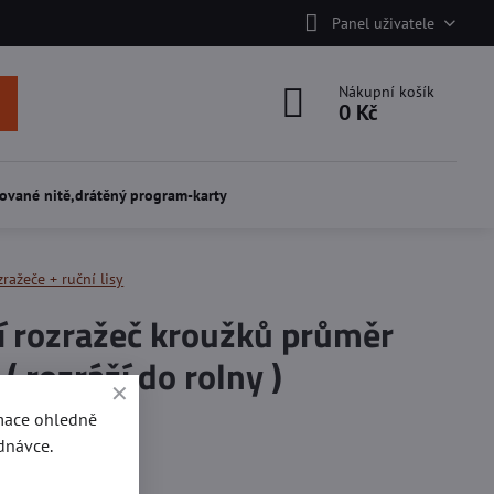
Panel uživatele
Nákupní košík
0 Kč
ované nitě,drátěný program-karty
ražeče + ruční lisy
í rozražeč kroužků průměr
 rozráží do rolny )
rmace ohledně
í
dnávce.
oužky do rolny.