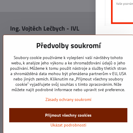
Ing. Vojtěch Lečbych - IVL
Sídlo
Malot
IČO: 60560908
Areál S
Předvolby soukromí
113. b
DIČ: CZ5602130809
1. patr
ALRIVA s.r.o.
760 01
Soubory cookie používáme k vylepšení vaší návštěvy tohoto
IČO: 29007356
webu, k analýze jeho výkonu a ke shromažďování údajů o jeho
Sídlo 
DIČ: CZ29007356
používání. Můžeme k tomu použít nástroje a služby třetích stran
U Hřiš
a shromážděná data mohou být přenášena partnerům v EU, USA
760 01
nebo jiných zemích. Kliknutím na „Přijmout všechny soubory
cookie“ vyjadřujete svůj souhlas s tímto zpracováním. Níže
můžete najít podrobné informace nebo upravit své preference.
Zásady ochrany soukromí
Všechny texty, obrázky a fotografie jsou majetkem společnosti Ing.
Přijmout všechny cookies
©
Ukázat podrobnosti