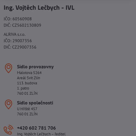
Ing. Vojtěch Lečbych - IVL
IČO: 60560908
DIČ: CZ5602130809
ALRIVA s.r.o.
IČO: 29007356
DIČ: CZ29007356
Sídlo provozovny
Malotova 5264
Areál Svit Zlín
113. budova
1. patro
760 01 ZLÍN
Sídlo společnosti
U Hřiště 457
760 01 ZLÍN
+420 602 781 706
Ing. Vojtěch Lečbych – ředitel