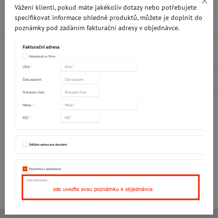
Vážení klienti, pokud máte jakékoliv dotazy nebo potřebujete
specifikovat informace ohledně produktů, můžete je doplnit do
Popis
poznámky pod zadáním fakturační adresy v objednávce.
Recenze
0
Diskuse
0
Facebook
Twitter
Bluesky
Pinterest
Reddit
LinkedIn
WhatsApp
E-
mail
Potřebujete poradit s objednávkou?
Kontaktujte nás:
+420 577 523 563