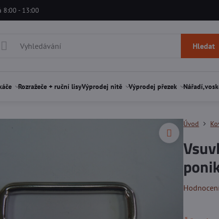
á 8:00 - 13:00
Hledat
káče
Rozražeče + ruční lisy
Výprodej nitě
Výprodej přezek
Nářadí,vosk
Úvod
Ko
Vsuvk
ponik
Hodnocen