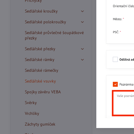
Příchytky
Sedlářské kroužky
Sedlářské polokroužky
Sedlářské průvlečné šoupátkové
přezky
Sedlářské přezky
Sedlářské rámky
Sedlářské rámečky
Sedlářské vsuvky
Spojky závěru VEBA
Svěrky
Vrchlíky
Záchyty gumiček