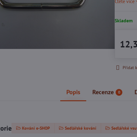
Čtěte více
Skladem
12,
Přidat 
Popis
Recenze
0
gorie
Kování e-SHOP
Sedlářské kování
Sedlářské vs