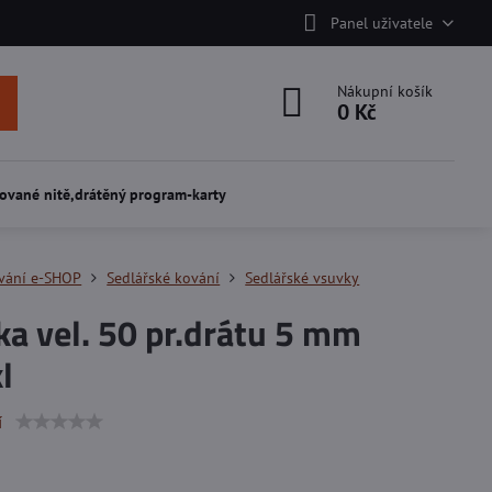
Panel uživatele
Nákupní košík
0 Kč
ované nitě,drátěný program-karty
vání e-SHOP
Sedlářské kování
Sedlářské vsuvky
a vel. 50 pr.drátu 5 mm
l
í