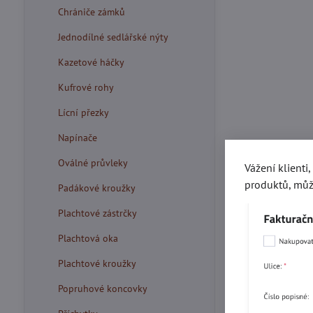
Chrániče zámků
Jednodílné sedlářské nýty
Kazetové háčky
Kufrové rohy
Lícní přezky
Napínače
Oválné průvleky
Vážení klienti
produktů, můž
Padákové kroužky
Plachtové zástrčky
Plachtová oka
Plachtové kroužky
Popruhové koncovky