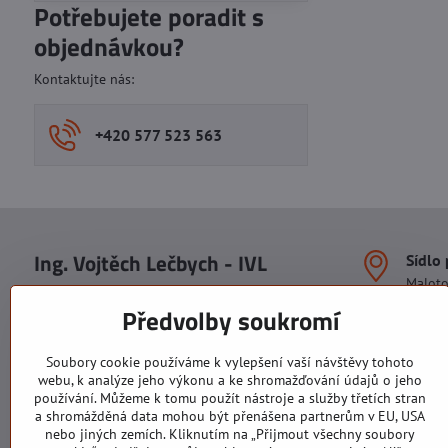
Potřebujete poradit s
objednávkou?
Kontaktujte nás:
+420 577 523 563
Ing. Vojtěch Lečbych - IVL
Sídlo
Malot
IČO: 60560908
Areál S
Předvolby soukromí
113. b
DIČ: CZ5602130809
1. patr
ALRIVA s.r.o.
760 01
Soubory cookie používáme k vylepšení vaší návštěvy tohoto
IČO: 29007356
webu, k analýze jeho výkonu a ke shromažďování údajů o jeho
Sídlo 
DIČ: CZ29007356
používání. Můžeme k tomu použít nástroje a služby třetích stran
U Hřiš
a shromážděná data mohou být přenášena partnerům v EU, USA
760 01
nebo jiných zemích. Kliknutím na „Přijmout všechny soubory