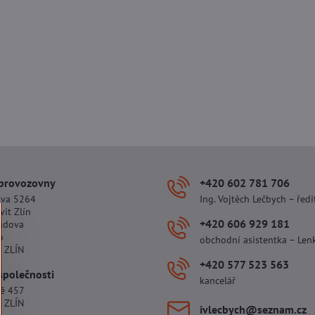
 provozovny
+420 602 781 706
ova 5264
Ing. Vojtěch Lečbych – ředi
vit Zlín
+420 606 929 181
udova
o
obchodní asistentka – Len
 ZLÍN
+420 577 523 563
společnosti
kancelář
tě 457
 ZLÍN
ivlecbych​@seznam​.cz