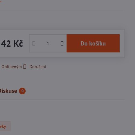
342 Kč
Do košíku
k Oblíbeným
Doručení
Diskuse
0
uvky