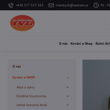
+420 577 523 563
ivlecbych@seznam.cz
Po - P
O nás
Kování e-Shop
Ruční dír
O nás
Kování e-SHOP
Akce a slevy
Drátěná šroubovina
Lehké lisované zboží