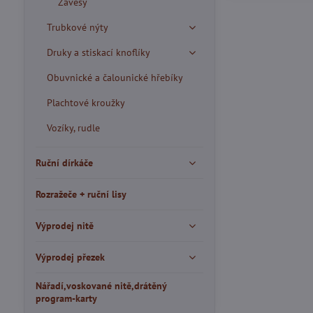
Závěsy
Trubkové nýty
Druky a stiskací knoflíky
Obuvnické a čalounické hřebíky
Plachtové kroužky
Vozíky, rudle
Ruční dírkáče
Rozražeče + ruční lisy
Výprodej nitě
Výprodej přezek
Nářadí,voskované nitě,drátěný
program-karty