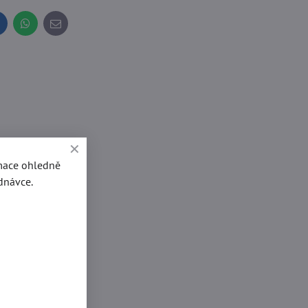
inkedIn
WhatsApp
E-
mail
rmace ohledně
dnávce.