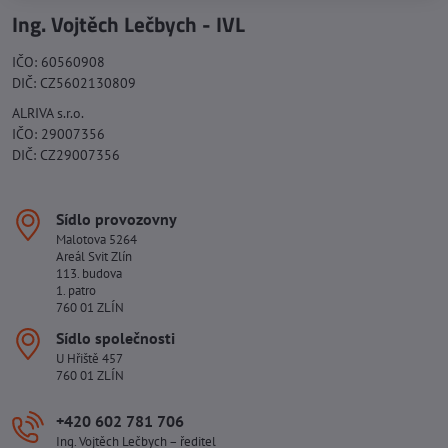
Ing. Vojtěch Lečbych - IVL
IČO: 60560908
DIČ: CZ5602130809
ALRIVA s.r.o.
IČO: 29007356
DIČ: CZ29007356
Sídlo provozovny
Malotova 5264
Areál Svit Zlín
113. budova
1. patro
760 01 ZLÍN
Sídlo společnosti
U Hřiště 457
760 01 ZLÍN
+420 602 781 706
Ing. Vojtěch Lečbych – ředitel