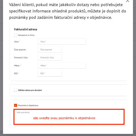
Vážení klienti, pokud máte jakékoliv dotazy nebo potřebujete
specifikovat informace ohledně produktů, můžete je doplnit do
Popis
poznámky pod zadáním fakturační adresy v objednávce.
Recenze
0
Diskuse
0
Facebook
Twitter
Bluesky
Pinterest
Reddit
LinkedIn
WhatsApp
E-
mail
Potřebujete poradit s objednávkou?
Kontaktujte nás:
+420 577 523 563