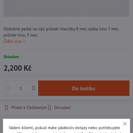
Ozdobná pecka na nýt, průměr hlavičky 8 mm, výška trnu 7 mm,
průměr trnu 3 mm.
Čtěte více
Skladem
2,200 Kč
Do košíku
Přidat k Oblíbeným
Doručení
Vážení klienti, pokud máte jakékoliv dotazy nebo potřebujete
Popis