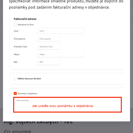
specifikovat informace ohledně produktů, můžete je doplnit do
poznámky pod zadáním fakturační adresy v objednávce.
Recenze
0
Diskuse
0
Facebook
Twitter
Bluesky
Pinterest
Reddit
LinkedIn
WhatsApp
E-
mail
Potřebujete poradit s objednávkou?
Kontaktujte nás:
+420 577 523 563
Ing. Vojtěch Lečbych - IVL
IČO: 60560908