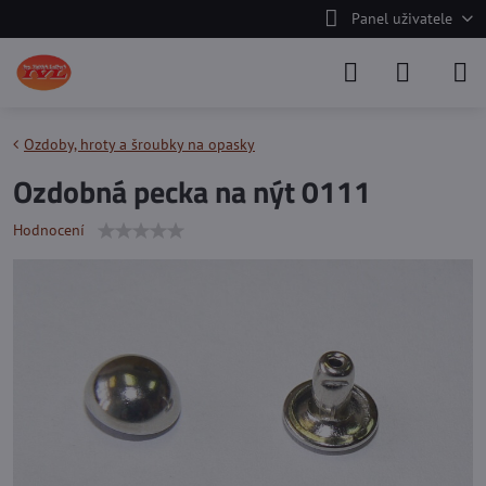
Panel uživatele
Ozdoby, hroty a šroubky na opasky
Ozdobná pecka na nýt 0111
Hodnocení