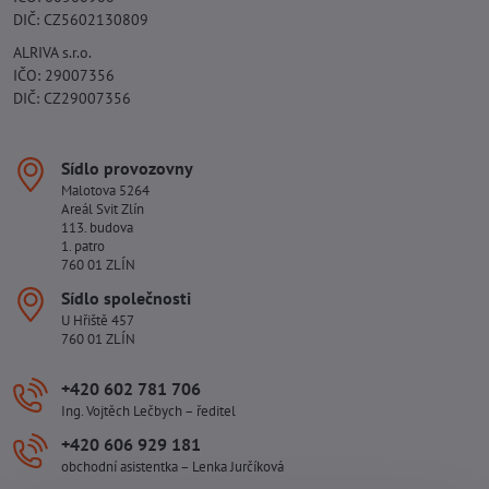
DIČ: CZ5602130809
ALRIVA s.r.o.
IČO: 29007356
DIČ: CZ29007356
Sídlo provozovny
Malotova 5264
Areál Svit Zlín
113. budova
1. patro
760 01 ZLÍN
Sídlo společnosti
U Hřiště 457
760 01 ZLÍN
+420 602 781 706
Ing. Vojtěch Lečbych – ředitel
+420 606 929 181
obchodní asistentka – Lenka Jurčíková