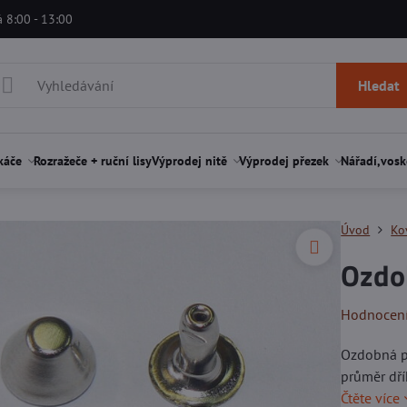
á 8:00 - 13:00
Hledat
káče
Rozražeče + ruční lisy
Výprodej nitě
Výprodej přezek
Nářadí,vosk
Úvod
Ko
Ozdo
Hodnocen
Ozdobná pe
průměr dř
Čtěte více