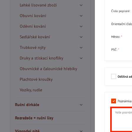
Lehké lisované zboží
Obuvní kování
Oděvní kování
Sedlářské kování
Trubkové nýty
Druky a stiskací knoflíky
Obuvnické a čalounické hřebíky
Plachtové kroužky
Vozíky, rudle
Ruční dírkáče
Rozražeče + ruční lisy
Výprodej nitě