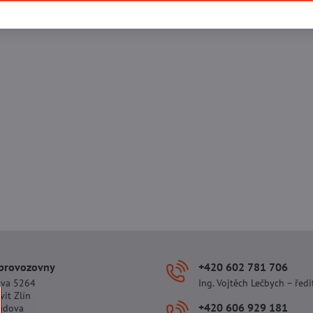
 provozovny
+420 602 781 706
ova 5264
Ing. Vojtěch Lečbych – ředi
vit Zlín
+420 606 929 181
udova