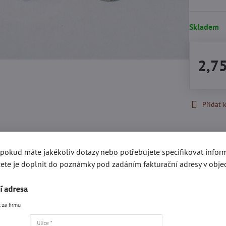
Skladem
2,7
Přidat 
Popis
Recenze
0
, pokud máte jakékoliv dotazy nebo potřebujete specifikovat info
ete je doplnit do poznámky pod zadáním fakturační adresy v obje
gorie
Kování e-SHOP
Akce a slevy
Ozdoby, hroty a š