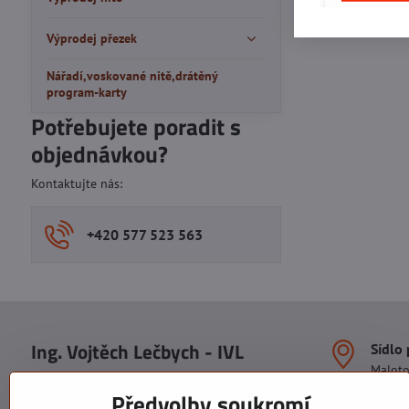
Výprodej přezek
Nářadí,voskované nitě,drátěný
program-karty
Potřebujete poradit s
objednávkou?
Kontaktujte nás:
+420 577 523 563
Ing. Vojtěch Lečbych - IVL
Sídlo
Malot
IČO: 60560908
Areál S
Předvolby soukromí
113. b
DIČ: CZ5602130809