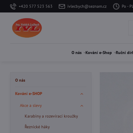
+420 577 523 563
ivlecbych@seznam.cz
Po - P
O nás
Kování e-Shop
Ruční dír
O nás
Kování e-SHOP
Akce a slevy
Karabiny a rozevírací kroužky
Řeznické háky