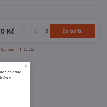
50 Kč
Do košíku
k Oblíbeným
Doručení
Diskuse
0
rmace ohledně
dnávce.
roubky na opasky