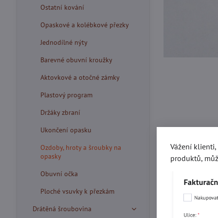
Ostatní kování
Opaskové a kolébkové přezky
Jednodílné nýty
Barevné obuvní kroužky
Aktovkové a otočné zámky
Plastový program
Držáky zbraní
Ukončení opasku
Vážení klienti
Ozdoby, hroty a šroubky na
opasky
produktů, můž
Obuvní očka
Ploché vsuvky k přezkám
Více z kate
Drátěná šroubovina