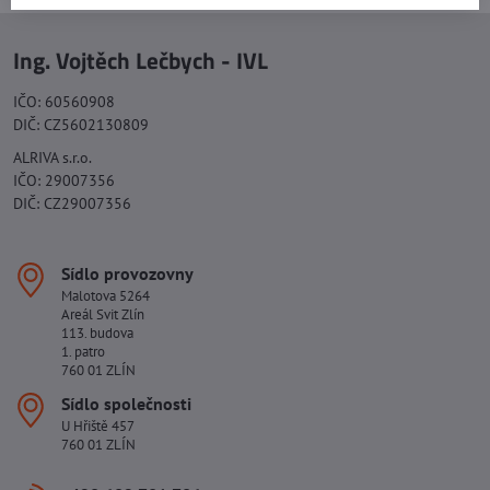
Ing. Vojtěch Lečbych - IVL
IČO: 60560908
DIČ: CZ5602130809
ALRIVA s.r.o.
IČO: 29007356
DIČ: CZ29007356
Sídlo provozovny
Malotova 5264
Areál Svit Zlín
113. budova
1. patro
760 01 ZLÍN
Sídlo společnosti
U Hřiště 457
760 01 ZLÍN