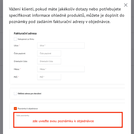
Přidat k Oblíbeným
Doručení
Vážení klienti, pokud máte jakékoliv dotazy nebo potřebujete
specifikovat informace ohledně produktů, můžete je doplnit do
poznámky pod zadáním fakturační adresy v objednávce.
Popis
Recenze
0
Diskuse
0
Facebook
Twitter
Bluesky
Pinterest
Reddit
LinkedIn
WhatsApp
E-
mail
Potřebujete poradit s objednávkou?
Kontaktujte nás:
+420 577 523 563