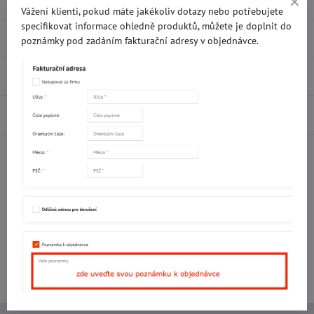
Vážení klienti, pokud máte jakékoliv dotazy nebo potřebujete
specifikovat informace ohledně produktů, můžete je doplnit do
Popis
poznámky pod zadáním fakturační adresy v objednávce.
Recenze
0
Diskuse
0
Facebook
Twitter
Bluesky
Pinterest
Reddit
LinkedIn
WhatsApp
E-
mail
Potřebujete poradit s objednávkou?
Kontaktujte nás:
+420 577 523 563