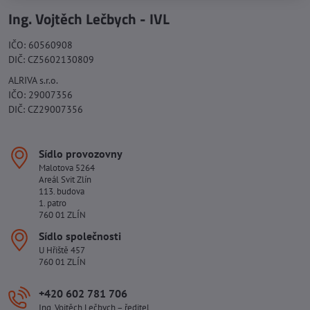
Ing. Vojtěch Lečbych - IVL
IČO: 60560908
DIČ: CZ5602130809
ALRIVA s.r.o.
IČO: 29007356
DIČ: CZ29007356
Sídlo provozovny
Malotova 5264
Areál Svit Zlín
113. budova
1. patro
760 01 ZLÍN
Sídlo společnosti
U Hřiště 457
760 01 ZLÍN
+420 602 781 706
Ing. Vojtěch Lečbych – ředitel