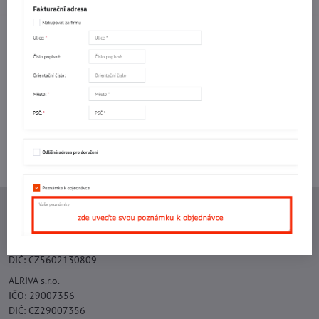
Facebook
Twitter
Bluesky
Pinterest
Reddit
LinkedIn
WhatsApp
E-
mail
Potřebujete poradit s objednávkou?
Kontaktujte nás:
+420 577 523 563
Ing. Vojtěch Lečbych - IVL
IČO: 60560908
DIČ: CZ5602130809
ALRIVA s.r.o.
IČO: 29007356
DIČ: CZ29007356