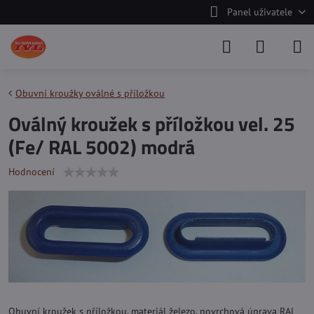
Panel uživatele
Obuvní kroužky oválné s příložkou
Oválný kroužek s příložkou vel. 25
(Fe/ RAL 5002) modrá
Hodnocení
Obuvní kroužek s příložkou, materiál železo, povrchová úprava RAL