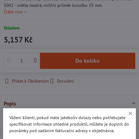
5002 - světle modrá, vnitřní průměr kroužku 25 mm.
Čtěte více
Skladem
5,157 Kč
Do košíku
Přidat k Oblíbeným
Doručení
Popis
Vážení klienti, pokud máte jakékoliv dotazy nebo potřebujete
Recenze
0
specifikovat informace ohledně produktů, můžete je doplnit do
poznámky pod zadáním fakturační adresy v objednávce.
Diskuse
0