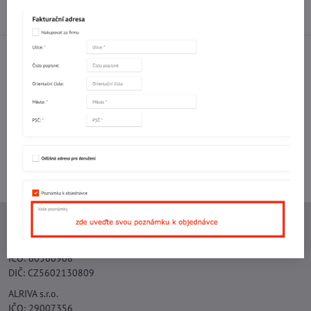
Diskuse
0
Facebook
Twitter
Bluesky
Pinterest
Reddit
LinkedIn
WhatsApp
E-
mail
Potřebujete poradit s objednávkou?
Kontaktujte nás:
+420 577 523 563
Ing. Vojtěch Lečbych - IVL
IČO: 60560908
DIČ: CZ5602130809
ALRIVA s.r.o.
IČO: 29007356