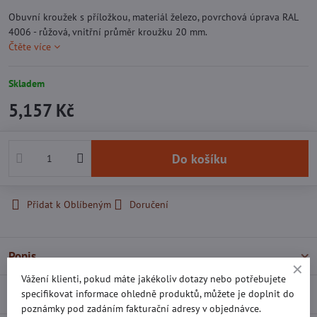
Obuvní kroužek s příložkou, materiál železo, povrchová úprava RAL
4006 - růžová, vnitřní průměr kroužku 20 mm.
Čtěte více
Skladem
5,157 Kč
Do košíku
Přidat k Oblíbeným
Doručení
Popis
Vážení klienti, pokud máte jakékoliv dotazy nebo potřebujete
Recenze
specifikovat informace ohledně produktů, můžete je doplnit do
0
poznámky pod zadáním fakturační adresy v objednávce.