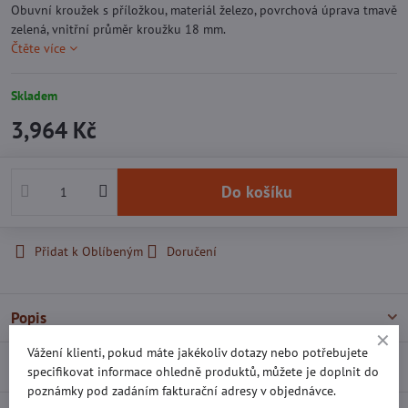
Obuvní kroužek s příložkou, materiál železo, povrchová úprava tmavě
zelená, vnitřní průměr kroužku 18 mm.
Čtěte více
Skladem
3,964 Kč
Do košíku
Přidat k Oblíbeným
Doručení
Popis
Vážení klienti, pokud máte jakékoliv dotazy nebo potřebujete
Recenze
0
specifikovat informace ohledně produktů, můžete je doplnit do
poznámky pod zadáním fakturační adresy v objednávce.