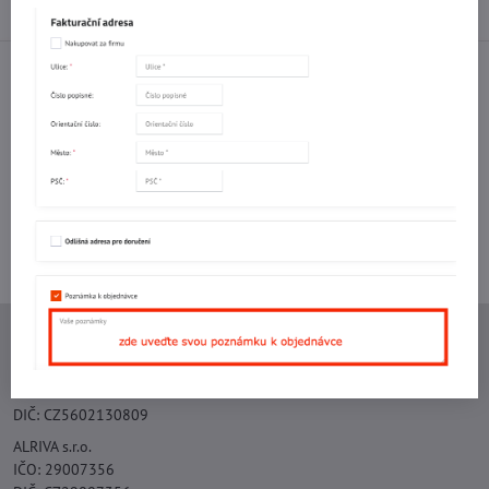
Diskuse
0
Facebook
Twitter
Bluesky
Pinterest
Reddit
LinkedIn
WhatsApp
E-
mail
Potřebujete poradit s objednávkou?
Kontaktujte nás:
+420 577 523 563
Ing. Vojtěch Lečbych - IVL
IČO: 60560908
DIČ: CZ5602130809
ALRIVA s.r.o.
IČO: 29007356