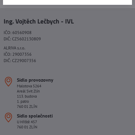
Ing. Vojtěch Lečbych - IVL
IČO: 60560908
DIČ: CZ5602130809
ALRIVA s.r.o.
IČO: 29007356
DIČ: CZ29007356
Sídlo provozovny
Malotova 5264
Areál Svit Zlín
113. budova
1. patro
760 01 ZLÍN
Sídlo společnosti
U Hřiště 457
760 01 ZLÍN