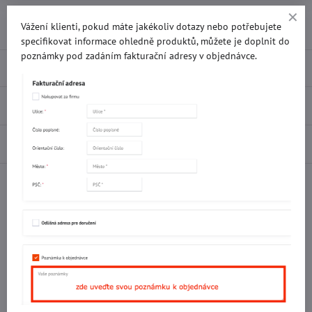
Přidat k Oblíbeným
Doručení
Vážení klienti, pokud máte jakékoliv dotazy nebo potřebujete
specifikovat informace ohledně produktů, můžete je doplnit do
poznámky pod zadáním fakturační adresy v objednávce.
Popis
Recenze
0
Diskuse
0
Facebook
Twitter
Bluesky
Pinterest
Reddit
LinkedIn
WhatsApp
E-
mail
Potřebujete poradit s objednávkou?
Kontaktujte nás:
+420 577 523 563