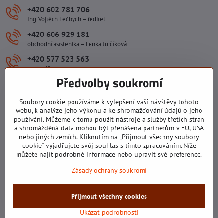
+420 602 781 706
Ing. Vojtěch Lečbych – ředitel
+420 606 929 181
obchodní asistentka – Lenka Jurčíková
+420 577 523 563
kancelář
Předvolby soukromí
ivlecbych​@seznam​.cz
Soubory cookie používáme k vylepšení vaší návštěvy tohoto
Důležité odkazy
webu, k analýze jeho výkonu a ke shromažďování údajů o jeho
používání. Můžeme k tomu použít nástroje a služby třetích stran
a shromážděná data mohou být přenášena partnerům v EU, USA
nebo jiných zemích. Kliknutím na „Přijmout všechny soubory
Všechny texty, obrázky a fotografie jsou majetkem společnosti Ing.
cookie“ vyjadřujete svůj souhlas s tímto zpracováním. Níže
Vojtěch Lečbych - IVL. Kopírovat obsah těchto stránek můžete jen se
můžete najít podrobné informace nebo upravit své preference.
souhlasem majitele společnosti Ing. Vojtěch Lečbych - IVL ©2008-
Zásady ochrany soukromí
2026
©
2026
Copyright
Přijmout všechny cookies
Předvolby soukromí
Zásady ochrany soukromí
Stav objednávky
Ukázat podrobnosti
Vytvořeno systémem:
ByznysWeb.cz