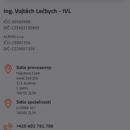
Ing. Vojtěch Lečbych - IVL
IČO: 60560908
DIČ: CZ5602130809
ALRIVA s.r.o.
IČO: 29007356
DIČ: CZ29007356
Sídlo provozovny
Malotova 5264
Areál Svit Zlín
113. budova
1. patro
760 01 ZLÍN
Sídlo společnosti
U Hřiště 457
760 01 ZLÍN
+420 602 781 706