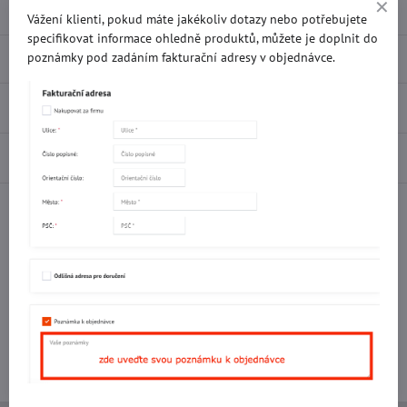
Vážení klienti, pokud máte jakékoliv dotazy nebo potřebujete
specifikovat informace ohledně produktů, můžete je doplnit do
Popis
poznámky pod zadáním fakturační adresy v objednávce.
Recenze
0
Diskuse
0
Facebook
Twitter
Bluesky
Pinterest
Reddit
LinkedIn
WhatsApp
E-
mail
Potřebujete poradit s objednávkou?
Kontaktujte nás:
+420 577 523 563