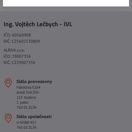
Ing. Vojtěch Lečbych - IVL
IČO: 60560908
DIČ: CZ5602130809
ALRIVA s.r.o.
IČO: 29007356
DIČ: CZ29007356
Sídlo provozovny
Malotova 5264
Areál Svit Zlín
113. budova
1. patro
760 01 ZLÍN
Sídlo společnosti
U Hřiště 457
760 01 ZLÍN