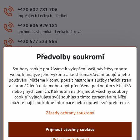
+420 602 781 706
Ing. Vojtěch Lečbych – ředitel
+420 606 929 181
obchodní asistentka – Lenka Jurčíková
+420 577 523 563
kancelář
Předvolby soukromí
ivlecbych​@seznam​.cz
Soubory cookie používáme k vylepšení vaší návštěvy tohoto
Důležité odkazy
webu, k analýze jeho výkonu a ke shromažďování údajů o jeho
používání. Můžeme k tomu použít nástroje a služby třetích stran
a shromážděná data mohou být přenášena partnerům v EU, USA
nebo jiných zemích. Kliknutím na „Přijmout všechny soubory
Všechny texty, obrázky a fotografie jsou majetkem společnosti Ing.
cookie“ vyjadřujete svůj souhlas s tímto zpracováním. Níže
Vojtěch Lečbych - IVL. Kopírovat obsah těchto stránek můžete jen se
můžete najít podrobné informace nebo upravit své preference.
souhlasem majitele společnosti Ing. Vojtěch Lečbych - IVL ©2008-
Zásady ochrany soukromí
2026
©
2026
Copyright
Přijmout všechny cookies
Předvolby soukromí
Zásady ochrany soukromí
Stav objednávky
Ukázat podrobnosti