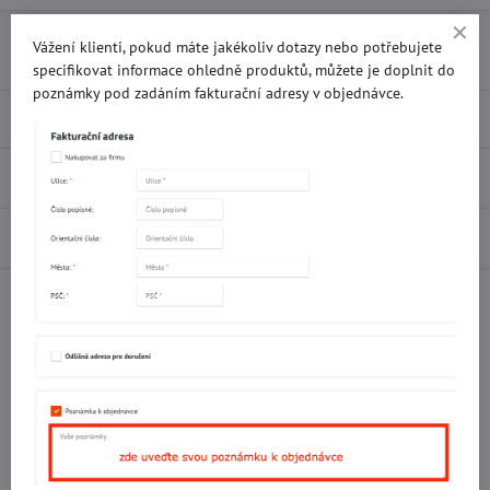
Přidat k Oblíbeným
Doručení
Vážení klienti, pokud máte jakékoliv dotazy nebo potřebujete
specifikovat informace ohledně produktů, můžete je doplnit do
poznámky pod zadáním fakturační adresy v objednávce.
Popis
Recenze
0
Diskuse
0
Facebook
Twitter
Bluesky
Pinterest
Reddit
LinkedIn
WhatsApp
E-
mail
Potřebujete poradit s objednávkou?
Kontaktujte nás:
+420 577 523 563