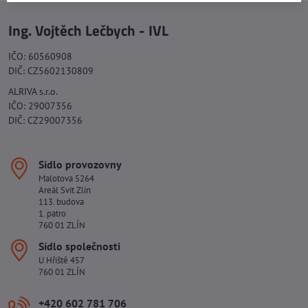
Ing. Vojtěch Lečbych - IVL
IČO: 60560908
DIČ: CZ5602130809
ALRIVA s.r.o.
IČO: 29007356
DIČ: CZ29007356
Sídlo provozovny
Malotova 5264
Areál Svit Zlín
113. budova
1. patro
760 01 ZLÍN
Sídlo společnosti
U Hřiště 457
760 01 ZLÍN
+420 602 781 706