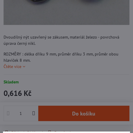
Dvoudílný nýt uzavřený se zákusem, materiál železo - povrchová
úprava černý nikl.
ROZMĚRY : délka dříku 9 mm, průměr dříku 3 mm, průměr obou
hlaviček 8 mm.
Čtěte více
Skladem
0,616 Kč
Do košíku
Přidat k Oblíbeným
Doručení