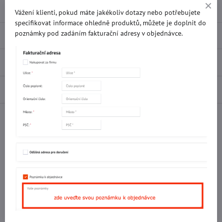
Vážení klienti, pokud máte jakékoliv dotazy nebo potřebujete
specifikovat informace ohledně produktů, můžete je doplnit do
poznámky pod zadáním fakturační adresy v objednávce.
Popis
Recenze
0
Diskuse
0
Facebook
Twitter
Bluesky
Pinterest
Reddit
LinkedIn
WhatsApp
E-
mail
Potřebujete poradit s objednávkou?
Kontaktujte nás:
+420 577 523 563